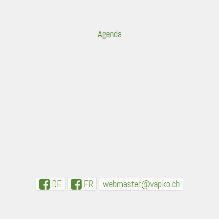
Agenda
DE
FR
webmaster@vapko.ch