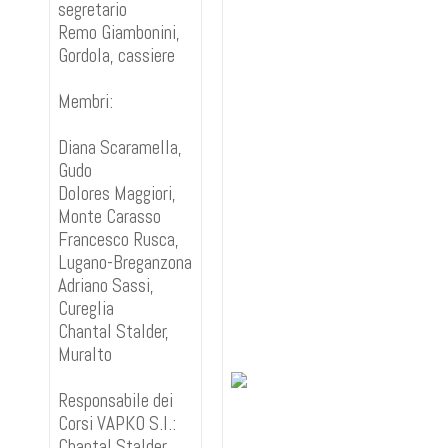
segretario
Remo Giambonini,
Gordola, cassiere
Membri:
Diana Scaramella,
Gudo
Dolores Maggiori,
Monte Carasso
Francesco Rusca,
Lugano-Breganzona
Adriano Sassi,
Cureglia
Chantal Stalder,
Muralto
Responsabile dei
Corsi VAPKO S.I.:
Chantal Stalder