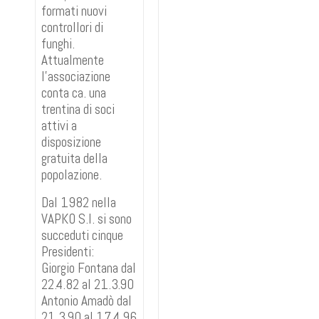
formati nuovi
controllori di
funghi.
Attualmente
l’associazione
conta ca. una
trentina di soci
attivi a
disposizione
gratuita della
popolazione.
Dal 1982 nella
VAPKO S.I. si sono
succeduti cinque
Presidenti:
Giorgio Fontana dal
22.4.82 al 21.3.90
Antonio Amadò dal
21.3.90 al 17.4.96