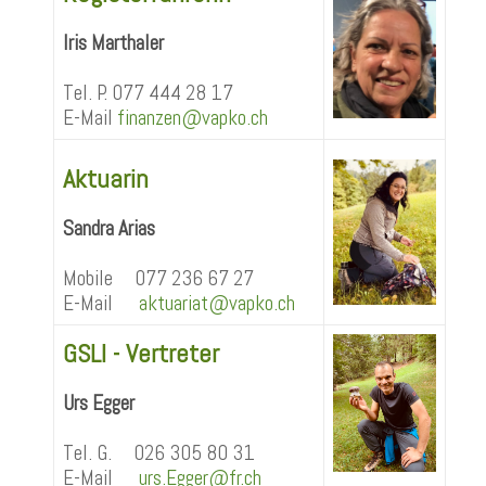
Iris Marthaler
Tel. P. 077 444 28 17
E-Mail
finanzen@vapko.ch
Aktuarin
Sandra Arias
Mobile 077 236 67 27
E-Mail
aktuariat@vapko.ch
GSLI - Vertreter
Urs Egger
Tel. G. 026 305 80 31
E-Mail
urs.Egger@fr.ch