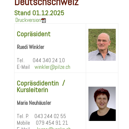
Deutschschweiz
Stand 01.12.2025
Druckversion
Copräsident
Ruedi Winkler
Tel. 044 340 24 10
E-Mail
winkler@pilze.ch
Copräsdidentin /
Kursleiterin
Maria Neuhäusler
Tel. P. 043 244 02 55
Mobile 079 454 91 21