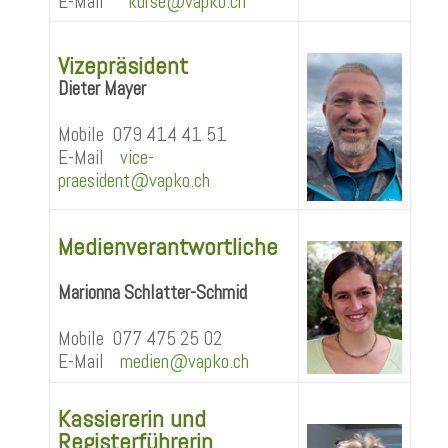
E-Mail
kurse@vapko.ch
Vizepräsident
Dieter Mayer
Mobile 079 414 41 51
E-Mail
vice-
praesident@vapko.ch
Medienverantwortliche
Marionna Schlatter-Schmid
Mobile
0
77 475 25 02
E-Mail
medien@vapko.ch
Kassiererin und
Registerführerin