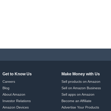
Get to Know Us
Make Money with Us
Careers
Sell products on Amazon
Blog
Sell on Amazon Business
About Amazon
Sell apps on Amazon
Investor Relations
Become an Affiliate
Amazon Devices
Advertise Your Products