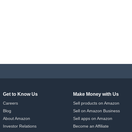
Get to Know Us
Make Money with Us
Careers
Sell products on Amazon
Blog
Sell on Amazon Business
About Amazon
Sell apps on Amazon
Investor Relations
Become an Affiliate