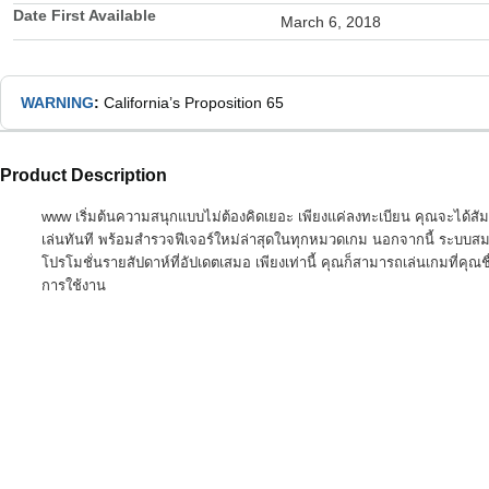
Date First Available
March 6, 2018
WARNING
:
California’s Proposition 65
Product Description
www เริ่มต้นความสนุกแบบไม่ต้องคิดเยอะ เพียงแค่ลงทะเบียน คุณจะได้สัม
เล่นทันที พร้อมสำรวจฟีเจอร์ใหม่ล่าสุดในทุกหมวดเกม นอกจากนี้ ระบบสมา
โปรโมชั่นรายสัปดาห์ที่อัปเดตเสมอ เพียงเท่านี้ คุณก็สามารถเล่นเกมที่
การใช้งาน