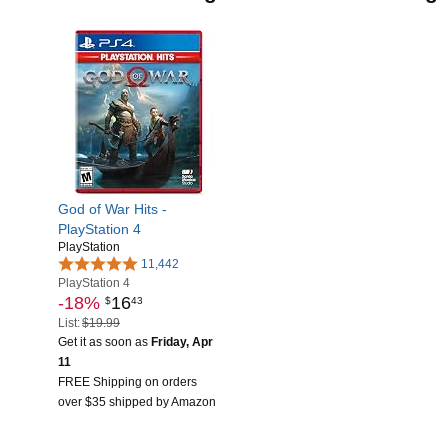
God of War Hits -
PlayStation 4
PlayStation
11,442
PlayStation 4
-18%
16
$
43
List:
$19.99
Get it as soon as
Friday, Apr
11
FREE Shipping on orders
over $35 shipped by Amazon