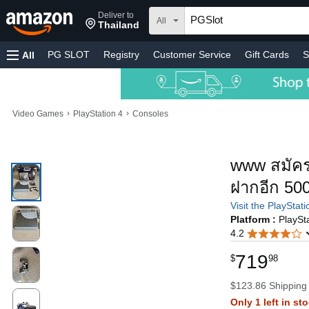
Deliver to
All
Thailand
PG SLOT
Registry
Customer Service
Gift Cards
S
All
›
›
Video Games
PlayStation 4
Consoles
www สมัครเ
ฝากอีก 50
Visit the PlayStat
Platform :
PlaySt
4.2
719
$
98
$123.86 Shipping
Only 1 left in st