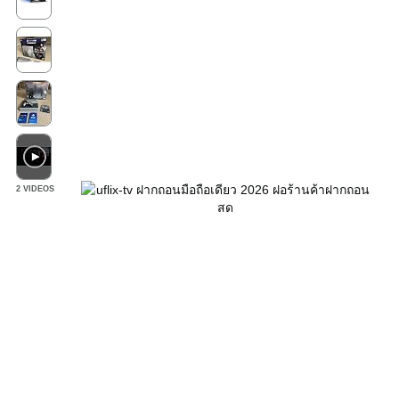
2 VIDEOS