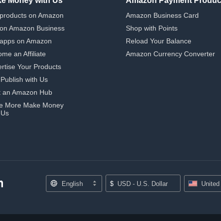
e Money with Us
Amazon Payment Produc
 products on Amazon
Amazon Business Card
 on Amazon Business
Shop with Points
 apps on Amazon
Reload Your Balance
me an Affiliate
Amazon Currency Converter
rtise Your Products
-Publish with Us
t an Amazon Hub
e More Make Money
 Us
English
$
USD - U.S. Dollar
United