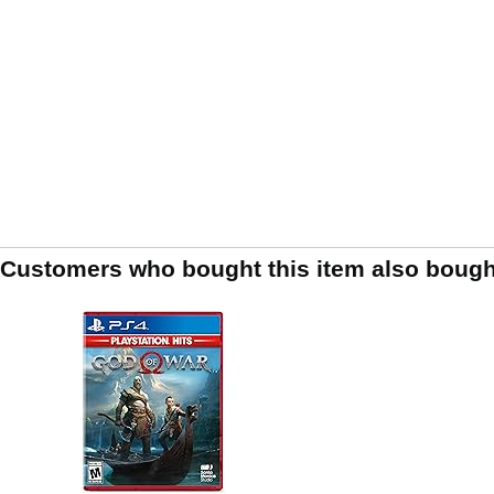
Customers who bought this item also bough