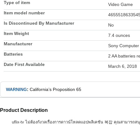
Type of item
Video Game
Item model number
465551863354
Is Discontinued By Manufacturer
No
Item Weight
7.4 ounces
Manufacturer
Sony Computer 
Batteries
2 AA batteries r
Date First Available
March 6, 2018
WARNING
:
California’s Proposition 65
Product Description
uflix-tv ไม่ต้องกังวลเรื่องการดาวน์โหลดแอปพลิเคชัน 복잡 คุณสามารถสนุกก