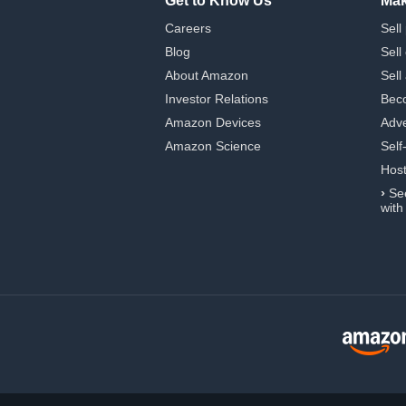
Get to Know Us
Mak
Careers
Sell
Blog
Sell
About Amazon
Sell
Investor Relations
Beco
Amazon Devices
Adve
Amazon Science
Self
Hos
›
Se
with