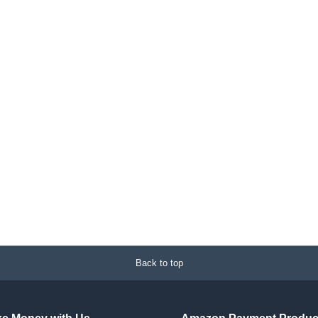
Back to top