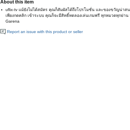
About this item
uflix-tv แม้ยังไม่ได้สมัคร คุณก็สัมผัสได้ถึงโปรโมชั่น และของขวัญน่า
เพียงกดคลิก เข้าระบบ คุณก็จะมีสิทธิ์ทดลองเล่นเกมฟรี ทุกหมวดทุกย่าน ท
Garena
Report an issue with this product or seller