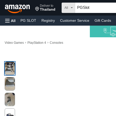
Deliver to
All
Thailand
PG SLOT
Registry
Customer Service
Gift Cards
All
›
›
Video Games
PlayStation 4
Consoles