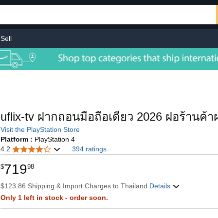
Sell
uflix-tv ฝากถอนมือถือเดียว 2026 ฝอร้านค
Visit the PlayStation Store
Platform :
PlayStation 4
4.2
394 ratings
719
$
98
$123.86 Shipping & Import Charges to Thailand
Details
Only 1 left in stock - order soon.