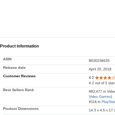
Product information
ASIN
B030236635
Release date
April 20, 2018
Customer Reviews
4.2
4.2 out of 5 star
Best Sellers Rank
#83,477 in Vid
Video Games
)
#116 in
PlaySta
Product Dimensions
14.3 x 4.5 x 17