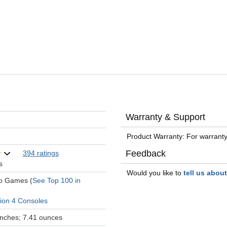
Warranty & Support
Product Warranty: For warranty
Feedback
394 ratings
s
Would you like to
tell us abou
eo Games (
See Top 100 in
tion 4 Consoles
 inches; 7.41 ounces