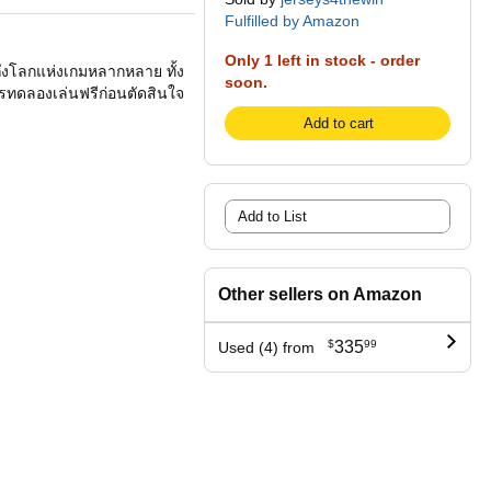
Fulfilled by Amazon
Only 1 left in stock - order
ถึงโลกแห่งเกมหลากหลาย ทั้ง
soon.
การทดลองเล่นฟรีก่อนตัดสินใจ
Add to cart
Add to List
Other sellers on Amazon
$
335
99
Used (4) from