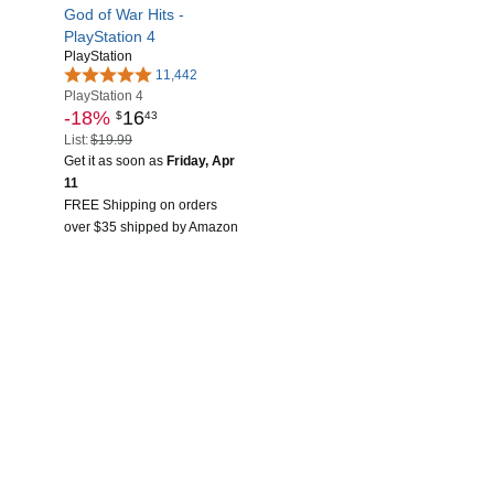
God of War Hits -
PlayStation 4
PlayStation
11,442
PlayStation 4
-18%
16
$
43
List:
$19.99
Get it as soon as
Friday, Apr
11
FREE Shipping on orders
over $35 shipped by Amazon