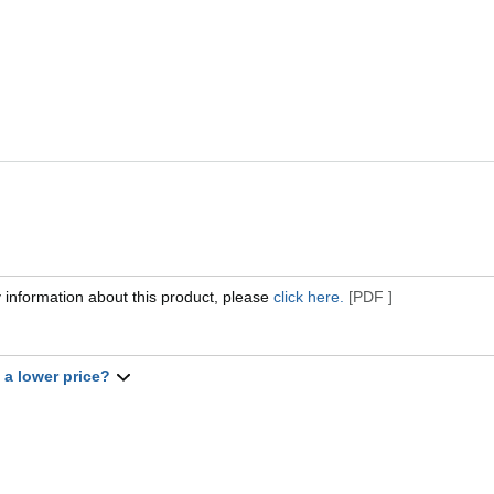
 information about this product, please
click here.
[PDF ]
t a lower price?