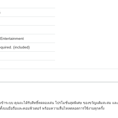
5
Entertainment
equired. (included)
เข้าระบบ คุณจะได้รับสิทธิ์ทดลองเล่น โปรโมชั่นสุดพิเศษ ของขวัญแต้มสะสม และ
ทั้งบนมือถือและคอมพิวเตอร์ พร้อมความลื่นไหลตลอดการใช้งานทุกครั้ง