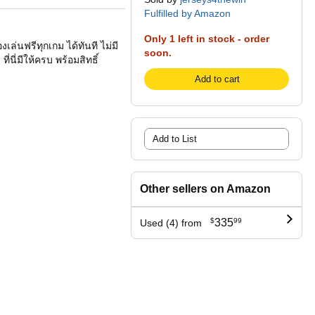
Fulfilled by Amazon
Only 1 left in stock - order
ล่นฟรีทุกเกม ได้ทันที ไม่มี
soon.
นี่มีให้ครบ พร้อมสิทธิ์
Add to cart
Add to List
Other sellers on Amazon
$
335
99
Used (4) from