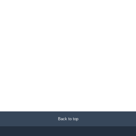
Back to top