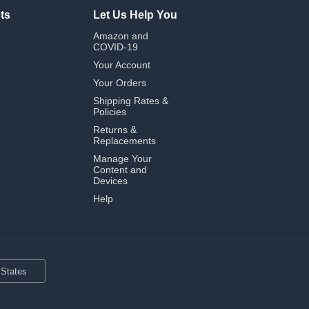
ts
Let Us Help You
Amazon and
COVID-19
Your Account
Your Orders
Shipping Rates &
Policies
Returns &
Replacements
Manage Your
Content and
Devices
Help
 States