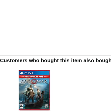
Customers who bought this item also bough