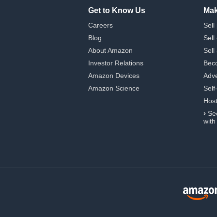
Get to Know Us
Mak
Careers
Sell
Blog
Sell
About Amazon
Sell
Investor Relations
Beco
Amazon Devices
Adve
Amazon Science
Self
Hos
›
Se
with