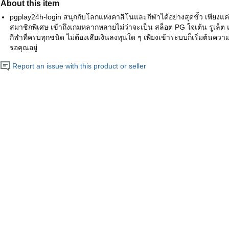
About this item
pgplay24h-login สนุกกับโลกแห่งคาสิโนและกีฬาได้อย่างสุดขั้ว เพียงแ
สมาชิกพิเศษ เข้าถึงเกมหลากหลายไม่ว่าจะเป็น สล็อต PG ใจเต้น รูเล็ต แ
กีฬาที่ครบทุกชนิด ไม่ต้องเสียเงินลงทุนใด ๆ เพียงเข้าระบบก็เริ่มต้นความ
รอคุณอยู่
Report an issue with this product or seller