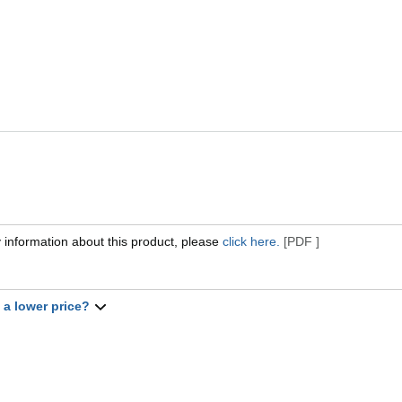
 information about this product, please
click here.
[PDF ]
t a lower price?