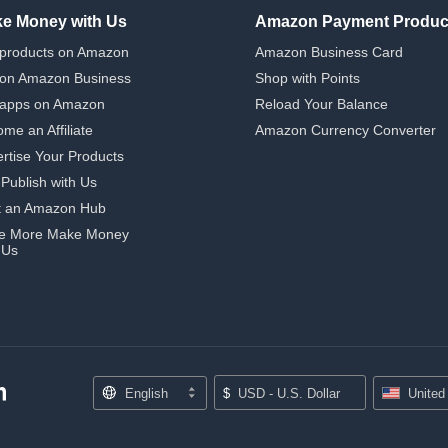
e Money with Us
Amazon Payment Produc
 products on Amazon
Amazon Business Card
 on Amazon Business
Shop with Points
 apps on Amazon
Reload Your Balance
me an Affiliate
Amazon Currency Converter
rtise Your Products
-Publish with Us
t an Amazon Hub
e More Make Money
 Us
English
$
USD - U.S. Dollar
United