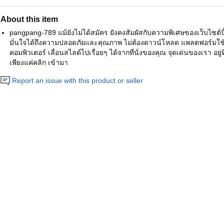
About this item
pangpang-789 แม้ยังไม่ได้สมัคร ยังคงสัมผัสกับความพิเศษของเว็บไซต์นี้ได
มั่นใจได้ถึงความปลอดภัยและคุณภาพ ไม่ต้องดาวน์โหลด แพลตฟอร์มใช้ง
คอมพิวเตอร์ เลื่อนสไลด์ไปเรื่อยๆ ได้จากที่นั่งของคุณ จุดเด่นของเรา อยู่ที่
เพียงแค่คลิก เข้ามา
Report an issue with this product or seller