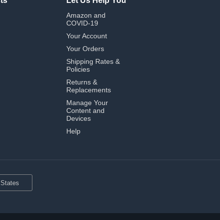
ts
Let Us Help You
Amazon and
COVID-19
Your Account
Your Orders
Shipping Rates &
Policies
Returns &
Replacements
Manage Your
Content and
Devices
Help
 States