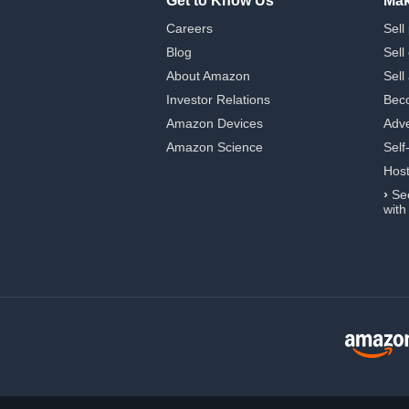
Get to Know Us
Mak
Careers
Sell
Blog
Sell
About Amazon
Sell
Investor Relations
Beco
Amazon Devices
Adve
Amazon Science
Self
Hos
›
Se
with