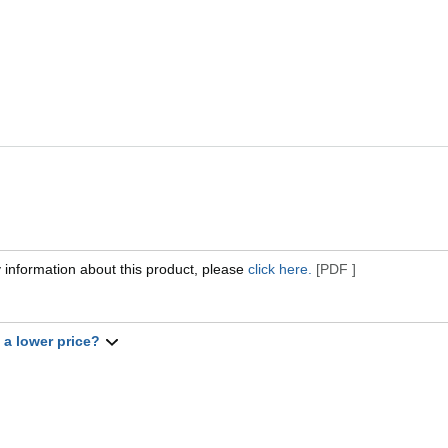
 information about this product, please
click here.
[PDF ]
t a lower price?