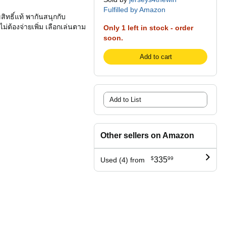
Fulfilled by Amazon
สิทธิ์แท้ พากันสนุกกับ
่ต้องจ่ายเพิ่ม เลือกเล่นตาม
Only 1 left in stock - order
soon.
Add to cart
Add to List
Other sellers on Amazon
$
335
99
Used (4) from