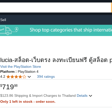
Sell
lucia-สล็อต-เว็บตรง ลงทะเบียนฟรี ตู้สล็อต
Visit the PlayStation Store
Platform :
PlayStation 4
4.2
394 ratings
719
$
98
$123.86 Shipping & Import Charges to Thailand
Details
Only 1 left in stock - order soon.