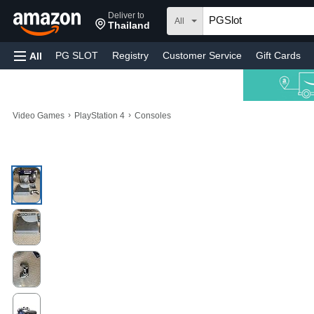
Deliver to
All
Thailand
PG SLOT
Registry
Customer Service
Gift Cards
All
›
›
Video Games
PlayStation 4
Consoles