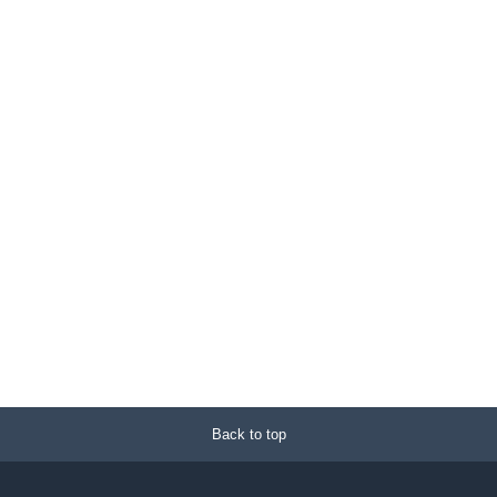
Back to top