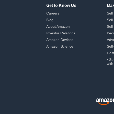
Get to Know Us
Mak
Careers
Sell
Blog
Sell
About Amazon
Sell
Investor Relations
Beco
Amazon Devices
Adve
Amazon Science
Self
Hos
›
Se
with