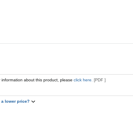
 information about this product, please
click here.
[PDF ]
t a lower price?