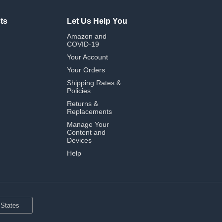
ts
Let Us Help You
Amazon and
COVID-19
Your Account
Your Orders
Shipping Rates &
Policies
Returns &
Replacements
Manage Your
Content and
Devices
Help
 States