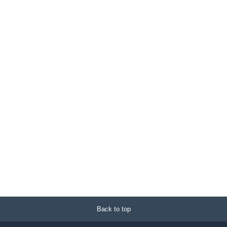
Back to top