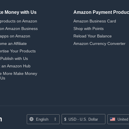
e Money with Us
Amazon Payment Produc
 products on Amazon
Amazon Business Card
 on Amazon Business
Shop with Points
 apps on Amazon
Reload Your Balance
me an Affiliate
Amazon Currency Converter
rtise Your Products
-Publish with Us
t an Amazon Hub
e More Make Money
 Us
English
$
USD - U.S. Dollar
United