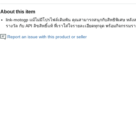
About this item
link-motogp แม้ไม่มีโปรไฟล์เดิมพัน คุณสามารถสนุกกับสิทธิพิเศษ หลัง
รางวัล กับ API ลิขสิทธิ์แท้ ที่เราใส่ใจรายละเอียดทุกจุด พร้อมกิจกรรมรา
Report an issue with this product or seller