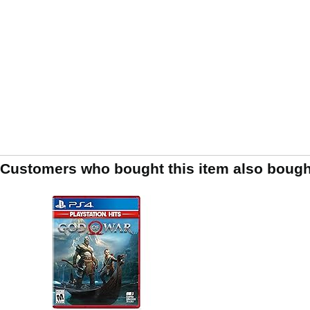
Customers who bought this item also bough