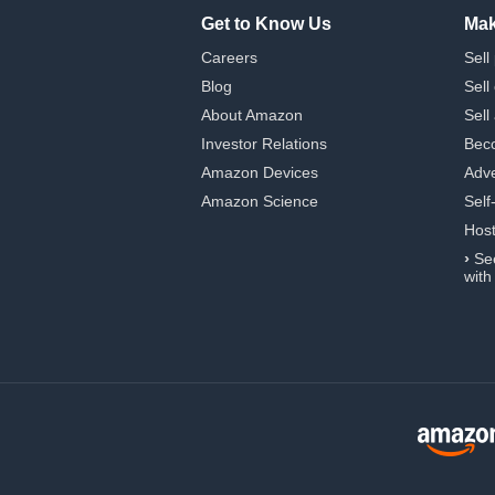
Get to Know Us
Mak
Careers
Sell
Blog
Sell
About Amazon
Sell
Investor Relations
Beco
Amazon Devices
Adve
Amazon Science
Self
Hos
›
Se
with