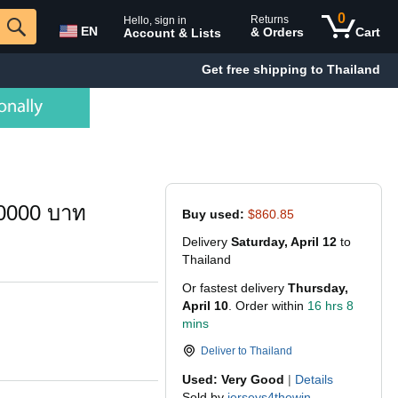
0
Returns
Hello, sign in
EN
& Orders
Cart
Account & Lists
Get free shipping to Thailand
00000 บาท
Buy used:
$860.85
Delivery
Saturday, April 12
to
Thailand
Or fastest delivery
Thursday,
April 10
. Order within
16 hrs 8
mins
Deliver to
Thailand
Used: Very Good
|
Details
Sold by
jerseys4thewin