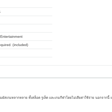
5
Entertainment
equired. (included)
สัมผัสเกมหลากหลาย ทั้งสล็อต รูเล็ต และเกมกีฬาโดยไม่เสียค่าใช้จ่าย นอกจากนี