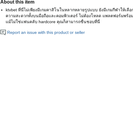
About this item
ktvbet ที่นี่ไม่เพียงมีเกมคาสิโนในหลากหลายรูปแบบ ยังมีเกมกีฬาให้เลื
ความสะดวกทั้งบนมือถือและคอมพิวเตอร์ ไม่ต้องโหลด แพลตฟอร์มพร้อม
แม้ไม่ใช่แฟนคลับ hardcore คุณก็สามารถชื่นชอบที่นี่
Report an issue with this product or seller