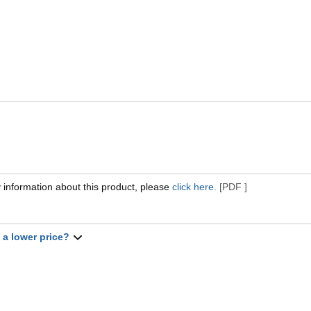
 information about this product, please
click here.
[PDF ]
t a lower price?