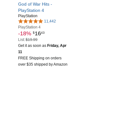
God of War Hits -
PlayStation 4
PlayStation
11,442
PlayStation 4
-18%
16
$
43
List:
$19.99
Get it as soon as
Friday, Apr
11
FREE Shipping on orders
over $35 shipped by Amazon