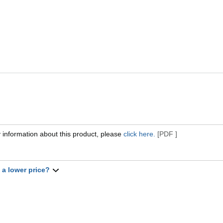
 information about this product, please
click here.
[PDF ]
t a lower price?