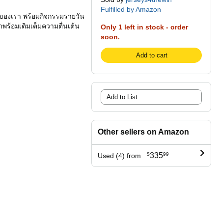
Fulfilled by Amazon
แท้ของเรา พร้อมกิจกรรมรายวัน
ราพร้อมเติมเต็มความตื่นเต้น
Only 1 left in stock - order
soon.
Add to cart
Add to List
Other sellers on Amazon
$
335
99
Used (4) from