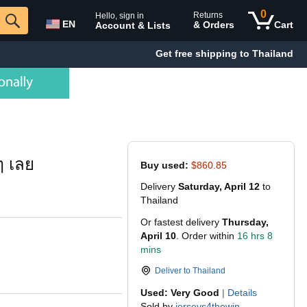
0
Returns
Hello, sign in
EN
& Orders
Cart
Account & Lists
Get free shipping to Thailand
ๆ เลย
Buy used:
$860.85
Delivery
Saturday, April 12
to
Thailand
Or fastest delivery
Thursday,
April 10
. Order within
16 hrs 8
mins
Deliver to
Thailand
Used: Very Good
|
Details
Sold by
jerseys4thewin