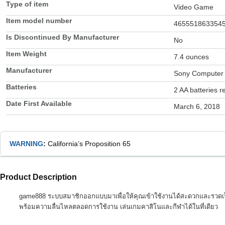
Type of item
Video Game
Item model number
465551863354
Is Discontinued By Manufacturer
No
Item Weight
7.4 ounces
Manufacturer
Sony Computer 
Batteries
2 AA batteries r
Date First Available
March 6, 2018
WARNING
:
California’s Proposition 65
Product Description
game888 ระบบสมาชิกออกแบบมาเพื่อให้คุณเข้าใช้งานได้สะดวกและรวดเร็ว
พร้อมความลื่นไหลตลอดการใช้งาน เล่นเกมคาสิโนและกีฬาได้ในที่เดียว