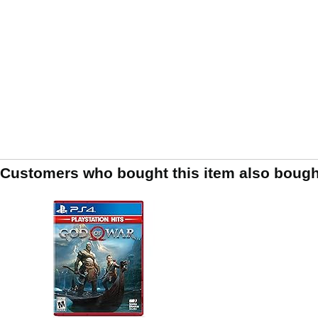
Customers who bought this item also bough