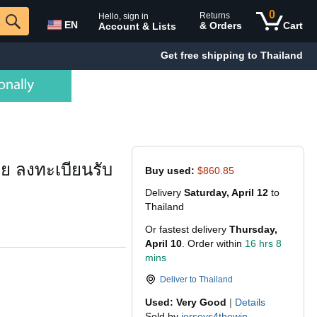
0
Returns
Hello, sign in
EN
& Orders
Cart
Account & Lists
Get free shipping to Thailand
วาย ลงทะเบียนรับ
Buy used:
$860.85
Delivery
Saturday, April 12
to
Thailand
Or fastest delivery
Thursday,
April 10
. Order within
16 hrs 8
mins
Deliver to
Thailand
Used: Very Good
|
Details
Sold by
jerseys4thewin