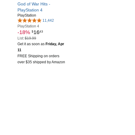
God of War Hits -
PlayStation 4
PlayStation
11,442
PlayStation 4
-18%
16
$
43
List:
$19.99
Get it as soon as
Friday, Apr
11
FREE Shipping on orders
over $35 shipped by Amazon