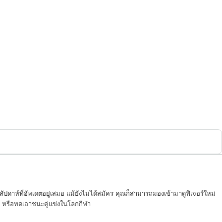
ดาห์ที่อัพเดตอยู่เสมอ แม้ยังไม่ได้สมัคร คุณก็สามารถมองเข้ามาดูฟีเจอร์ใหม่
ต หรือทดเอาชนะคู่แข่งในโลกกีฬา