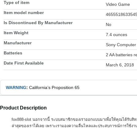
Type of item
Video Game
Item model number
465551863354
Is Discontinued By Manufacturer
No
Item Weight
7.4 ounces
Manufacturer
Sony Computer 
Batteries
2 AA batteries r
Date First Available
March 6, 2018
WARNING
:
California’s Proposition 65
Product Description
fox888-slot นอกจากนี้ ระบบสมาชิกของเราออกแบบมาเพื่อให้คุณได้รับสิทธิ
ล่าสุดของเราได้เลย เพราะเรามองความลื่นไหลและประสบการณ์การใช้งานที่