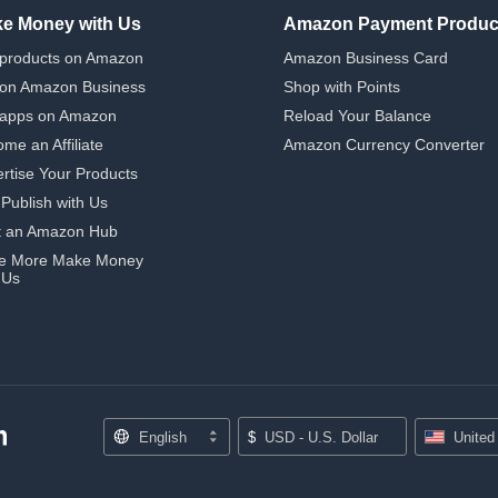
e Money with Us
Amazon Payment Produc
 products on Amazon
Amazon Business Card
 on Amazon Business
Shop with Points
 apps on Amazon
Reload Your Balance
me an Affiliate
Amazon Currency Converter
rtise Your Products
-Publish with Us
t an Amazon Hub
e More Make Money
 Us
English
$
USD - U.S. Dollar
United