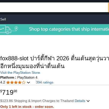
Sell
fox888-slot ปาร์ตี้กีฬา 2026 ตื่นเต้นสุดวุ่น
อีกหนึ่งมุมมองที่น่าตื่นเต้น
Visit the PlayStation Store
Platform :
PlayStation 4
4.2
394 ratings
719
$
98
$123.86 Shipping & Import Charges to Thailand
Details
Only 1 left in stock - order soon.