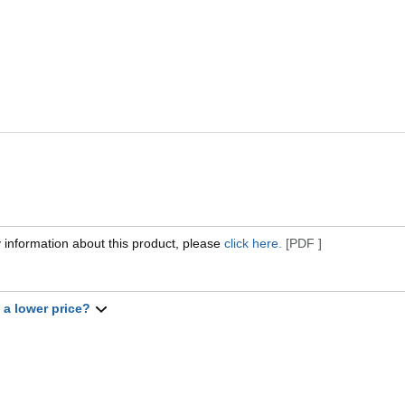
 information about this product, please
click here.
[PDF ]
t a lower price?