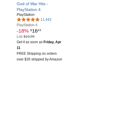
God of War Hits -
PlayStation 4
PlayStation
11,442
PlayStation 4
-18%
16
$
43
List:
$19.99
Get it as soon as
Friday, Apr
11
FREE Shipping on orders
over $35 shipped by Amazon