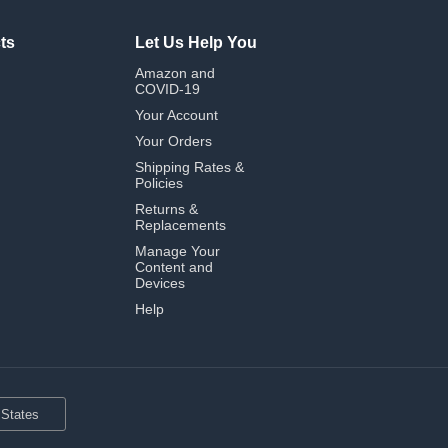
ts
Let Us Help You
Amazon and
COVID-19
Your Account
Your Orders
Shipping Rates &
Policies
Returns &
Replacements
Manage Your
Content and
Devices
Help
 States