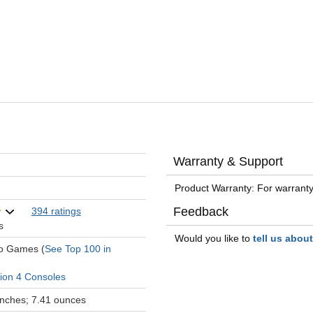
Warranty & Support
Product Warranty: For warranty
Feedback
394 ratings
s
Would you like to
tell us abou
eo Games (
See Top 100 in
tion 4 Consoles
 inches; 7.41 ounces