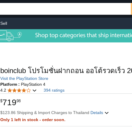
Sell
boinclub โปรโมชั่นฝากถอน ออโต้รวดเร็ว 
Visit the PlayStation Store
Platform :
PlayStation 4
4.2
394 ratings
719
$
98
$123.86 Shipping & Import Charges to Thailand
Details
Only 1 left in stock - order soon.