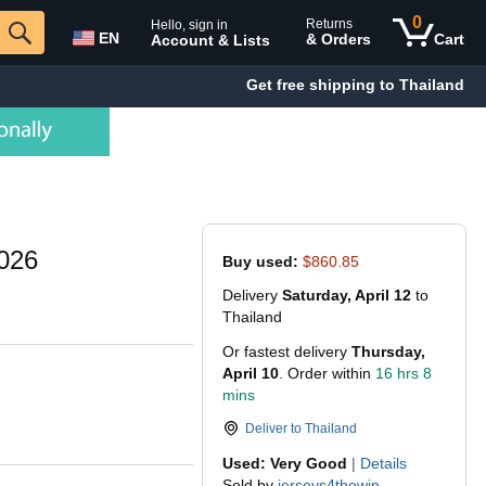
0
Returns
Hello, sign in
EN
& Orders
Cart
Account & Lists
Get free shipping to Thailand
2026
Buy used:
$860.85
Delivery
Saturday, April 12
to
Thailand
Or fastest delivery
Thursday,
April 10
. Order within
16 hrs 8
mins
Deliver to
Thailand
Used: Very Good
|
Details
Sold by
jerseys4thewin