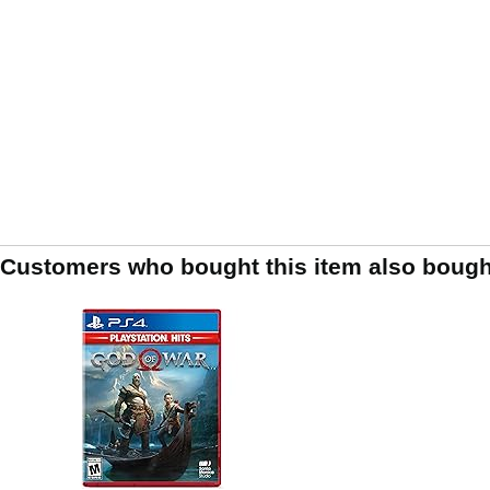
Customers who bought this item also bough