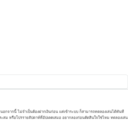
 นอกจากนี้ ไม่จำเป็นต้องฝากเงินก่อน แค่เข้าระบบ ก็สามารถทดลองเล่นได้ทันที
มสะสม หรือโปรรายสัปดาห์ที่อัปเดตเสมอ อยากลองก่อนตัดสินใจใช่ไหม ทดลองเล่น