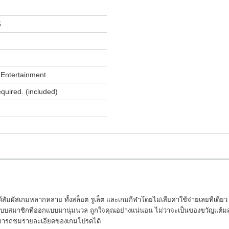
5
Entertainment
equired. (included)
้สัมผัสเกมหลากหลาย ทั้งสล็อต รูเล็ต และเกมกีฬาโดยไม่เสียค่าใช้จ่ายเลยทีเดียว
 ระบบสมาชิกที่ออกแบบมานุ่มนวล ถูกใจคุณอย่างแน่นอน ไม่ว่าจะเป็นของขวัญแต้
ก็สามารถชมรายละเอียดของเกมโปรดได้