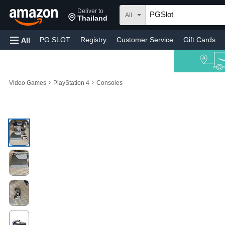
Deliver to
All
Thailand
PG SLOT
Registry
Customer Service
Gift Cards
All
›
›
Video Games
PlayStation 4
Consoles