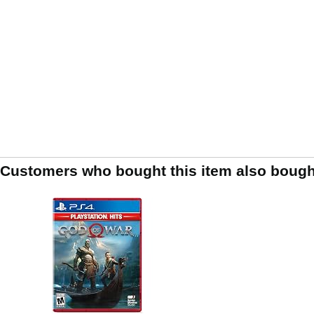
Customers who bought this item also bough