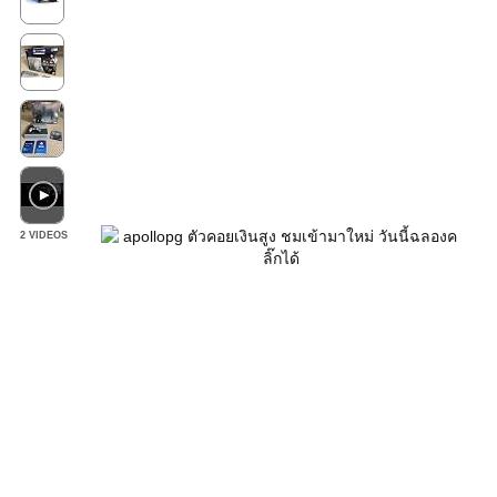
2 VIDEOS