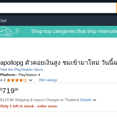
Sell
apollopg ตัวคอยเงินสูง ชมเข้ามาใหม่ วันนี้
Visit the PlayStation Store
Platform :
PlayStation 4
4.2
394 ratings
719
$
98
$123.86 Shipping & Import Charges to Thailand
Details
Only 1 left in stock - order soon.