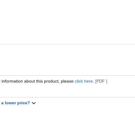
 information about this product, please
click here.
[PDF ]
t a lower price?