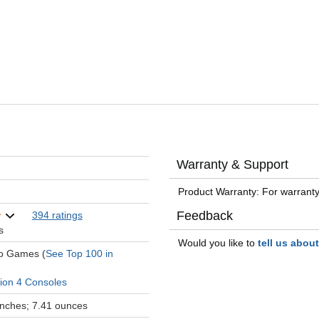
Warranty & Support
Product Warranty: For warranty
Feedback
394 ratings
s
Would you like to
tell us abou
eo Games (
See Top 100 in
tion 4 Consoles
 inches; 7.41 ounces