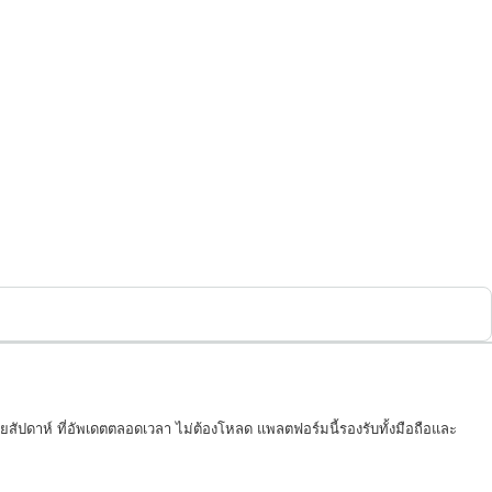
ปดาห์ ที่อัพเดตตลอดเวลา ไม่ต้องโหลด แพลตฟอร์มนี้รองรับทั้งมือถือและ