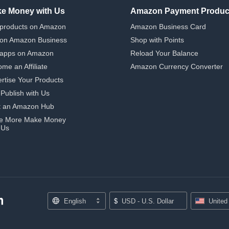
e Money with Us
Amazon Payment Produc
 products on Amazon
Amazon Business Card
 on Amazon Business
Shop with Points
 apps on Amazon
Reload Your Balance
me an Affiliate
Amazon Currency Converter
rtise Your Products
-Publish with Us
t an Amazon Hub
e More Make Money
 Us
English
$
USD - U.S. Dollar
United