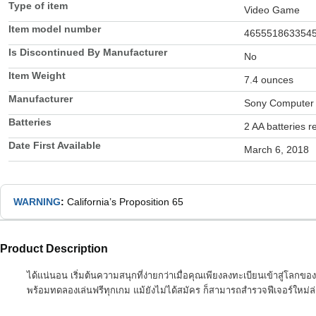
Type of item
Video Game
Item model number
465551863354
Is Discontinued By Manufacturer
No
Item Weight
7.4 ounces
Manufacturer
Sony Computer 
Batteries
2 AA batteries r
Date First Available
March 6, 2018
WARNING
:
California’s Proposition 65
Product Description
ได้แน่นอน เริ่มต้นความสนุกที่ง่ายกว่าเมื่อคุณเพียงลงทะเบียนเข้าสู่โล
พร้อมทดลองเล่นฟรีทุกเกม แม้ยังไม่ได้สมัคร ก็สามารถสำรวจฟีเจอร์ใหม่ล่า