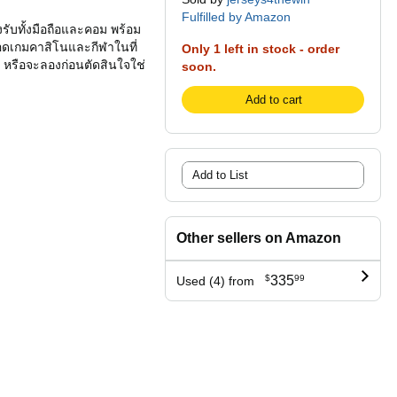
Fulfilled by Amazon
รับทั้งมือถือและคอม พร้อม
อดเกมคาสิโนและกีฬาในที่
Only 1 left in stock - order
หรือจะลองก่อนตัดสินใจใช่
soon.
Add to cart
Add to List
Other sellers on Amazon
$
335
99
Used (4) from