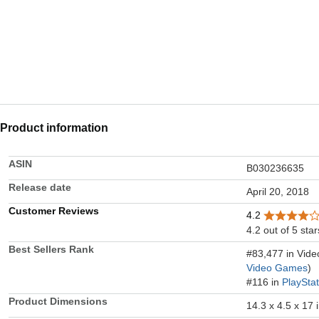
Product information
ASIN
B030236635
Release date
April 20, 2018
Customer Reviews
4.2
4.2 out of 5 star
Best Sellers Rank
#83,477 in Vid
Video Games
)
#116 in
PlaySta
Product Dimensions
14.3 x 4.5 x 17