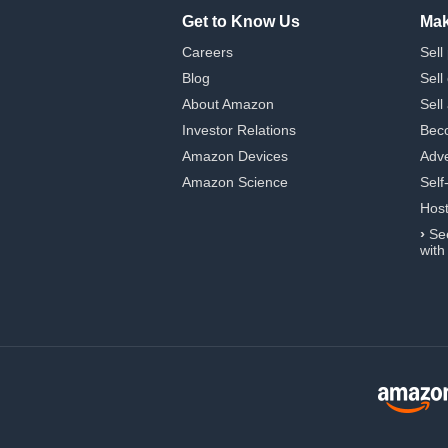
Get to Know Us
Mak
Careers
Sell
Blog
Sell
About Amazon
Sell
Investor Relations
Beco
Amazon Devices
Adve
Amazon Science
Self
Hos
›
Se
with