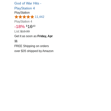
God of War Hits -
PlayStation 4
PlayStation
11,442
PlayStation 4
-18%
16
$
43
List:
$19.99
Get it as soon as
Friday, Apr
11
FREE Shipping on orders
over $35 shipped by Amazon