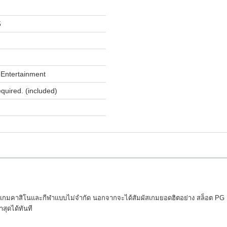
5
Entertainment
equired. (included)
กของเกมคาสิโนและกีฬาแบบไม่จำกัด นอกจากจะได้สัมผัสเกมยอดฮิตอย่าง สล็อต PG แ
สุดได้ทันที