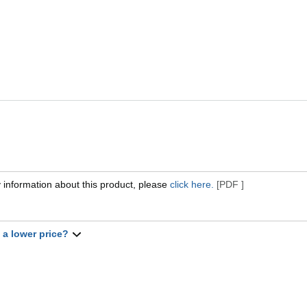
 information about this product, please
click here.
[PDF ]
t a lower price?