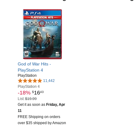
God of War Hits -
PlayStation 4
PlayStation
11,442
PlayStation 4
-18%
16
$
43
List:
$19.99
Get it as soon as
Friday, Apr
11
FREE Shipping on orders
over $35 shipped by Amazon