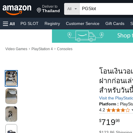
Deliver to
All
Thailand
PG SLOT
Registry
Customer Service
Gift Cards
S
All
›
›
Video Games
PlayStation 4
Consoles
โอนเงินว
ฝากก่อนเล่
สำหรับวันนี
Visit the PlayStat
Platform :
PlaySt
4.2
719
$
98
$123.86 Shipping