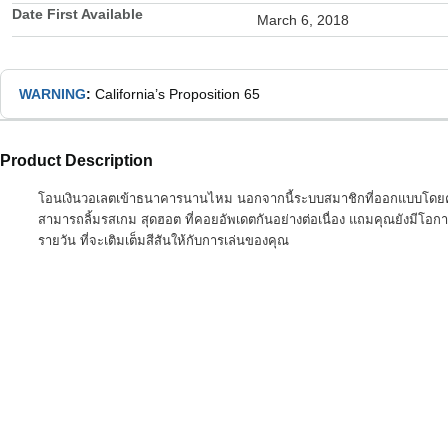
Date First Available
March 6, 2018
WARNING
:
California’s Proposition 65
Product Description
โอนเงินวอเลตเข้าธนาคารนานไหม นอกจากนี้ระบบสมาชิกที่ออกแบบโดยคำนึงถ
สามารถลิ้มรสเกม สุดฮอต ที่คอยอัพเดตกันอย่างต่อเนื่อง แถมคุณยังมีโอกาส 
รายวัน ที่จะเติมเต็มสีสันให้กับการเล่นของคุณ