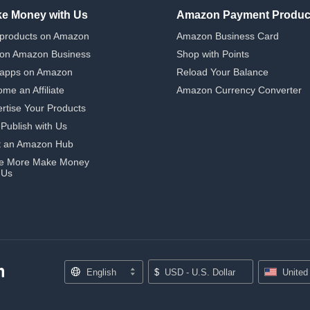
e Money with Us
Amazon Payment Produc
 products on Amazon
Amazon Business Card
 on Amazon Business
Shop with Points
 apps on Amazon
Reload Your Balance
me an Affiliate
Amazon Currency Converter
rtise Your Products
-Publish with Us
t an Amazon Hub
e More Make Money
 Us
English
$
USD - U.S. Dollar
United