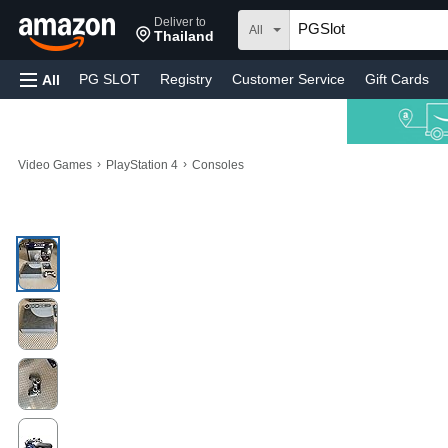
Deliver to
All
Thailand
PG SLOT
Registry
Customer Service
Gift Cards
All
›
›
Video Games
PlayStation 4
Consoles