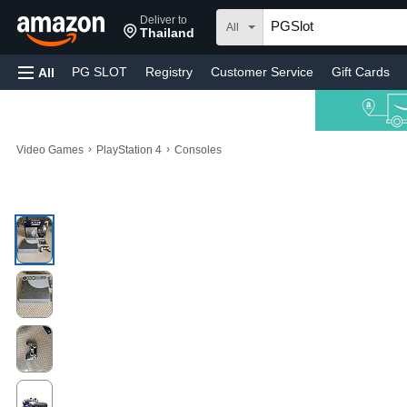
Deliver to
All
Thailand
PG SLOT
Registry
Customer Service
Gift Cards
All
›
›
Video Games
PlayStation 4
Consoles