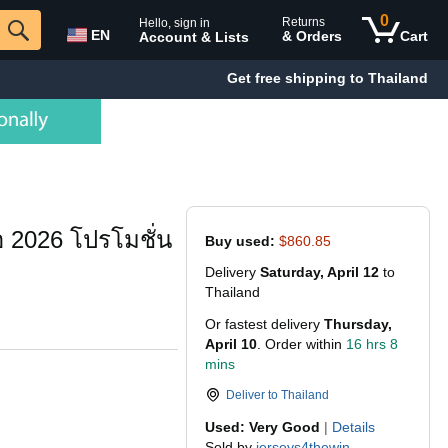
0
Returns
Hello, sign in
EN
& Orders
Cart
Account & Lists
Get free shipping to Thailand
เอ 2026 โปรโมชั่น
Buy used:
$860.85
Delivery
Saturday, April 12
to
Thailand
Or fastest delivery
Thursday,
April 10
. Order within
16 hrs 8
mins
Deliver to
Thailand
Used: Very Good
|
Details
Sold by
jerseys4thewin