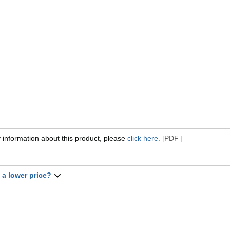
 information about this product, please
click here.
[PDF ]
t a lower price?