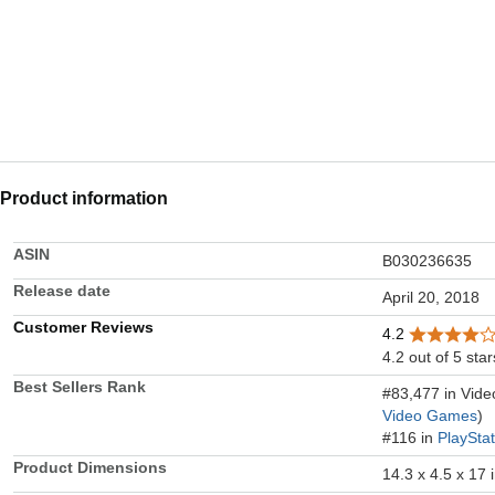
Product information
ASIN
B030236635
Release date
April 20, 2018
Customer Reviews
4.2
4.2 out of 5 star
Best Sellers Rank
#83,477 in Vid
Video Games
)
#116 in
PlaySta
Product Dimensions
14.3 x 4.5 x 17