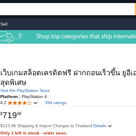
Sell
เว็บเกมสล็อตเครดิตฟรี ฝากถอนเร็วขึ้น ยูอี
สุดพิเศษ
Visit the PlayStation Store
Platform :
PlayStation 4
4.2
394 ratings
719
$
98
$123.86 Shipping & Import Charges to Thailand
Details
Only 1 left in stock - order soon.