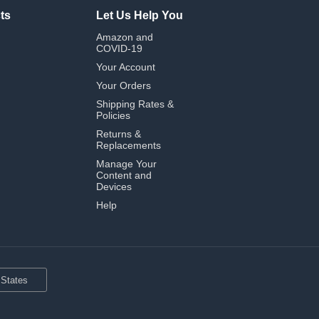
ts
Let Us Help You
Amazon and
COVID-19
Your Account
Your Orders
Shipping Rates &
Policies
Returns &
Replacements
Manage Your
Content and
Devices
Help
 States