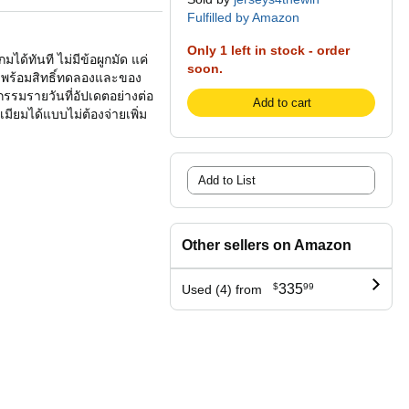
Fulfilled by Amazon
Only 1 left in stock - order
ด้ทันที ไม่มีข้อผูกมัด แค่
soon.
บ พร้อมสิทธิ์ทดลองและของ
กรรมรายวันที่อัปเดตอย่างต่อ
Add to cart
ีเมียมได้แบบไม่ต้องจ่ายเพิ่ม
Add to List
Other sellers on Amazon
$
335
99
Used (4) from