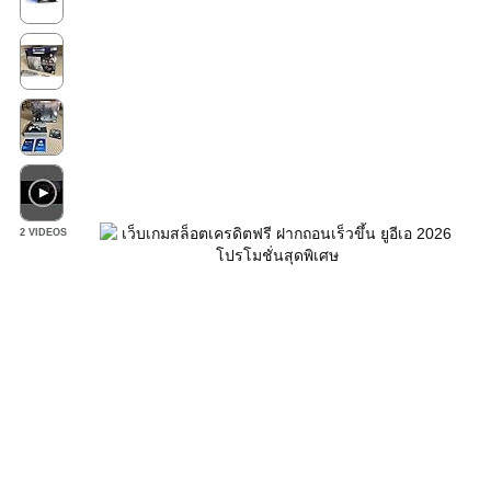
2 VIDEOS