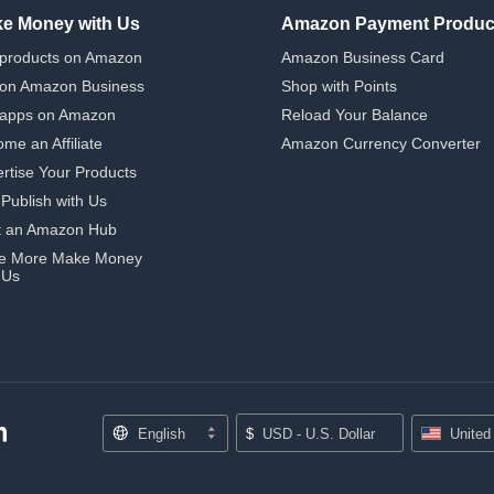
e Money with Us
Amazon Payment Produc
 products on Amazon
Amazon Business Card
 on Amazon Business
Shop with Points
 apps on Amazon
Reload Your Balance
me an Affiliate
Amazon Currency Converter
rtise Your Products
-Publish with Us
t an Amazon Hub
e More Make Money
 Us
English
$
USD - U.S. Dollar
United