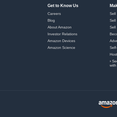
Get to Know Us
Mak
Careers
Sell
Blog
Sell
About Amazon
Sell
Investor Relations
Beco
Amazon Devices
Adve
Amazon Science
Self
Hos
›
Se
with