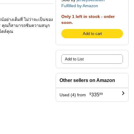
Fulfilled by Amazon
Only 1 left in stock - order
อย่างเต็มที่ ไม่ว่าจะเป็นของ
soon.
คร คุณก็สามารถชิมความสนุก
ไตล์คุณ
Add to cart
Add to List
Other sellers on Amazon
$
335
99
Used (4) from