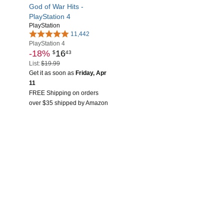
God of War Hits -
PlayStation 4
PlayStation
11,442
PlayStation 4
-18%
16
$
43
List:
$19.99
Get it as soon as
Friday, Apr
11
FREE Shipping on orders
over $35 shipped by Amazon