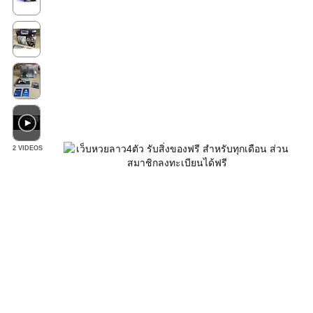
2 VIDEOS