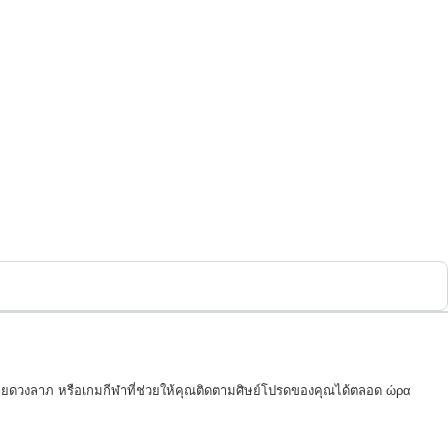
ท้าทายดวงลาภ หรือเกมกีฬาที่ช่วยให้คุณติดตามศิษย์โปรดของคุณได้ตลอด ώρα