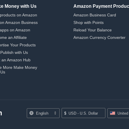
e Money with Us
Amazon Payment Produc
 products on Amazon
Amazon Business Card
 on Amazon Business
Shop with Points
 apps on Amazon
Reload Your Balance
me an Affiliate
Amazon Currency Converter
rtise Your Products
-Publish with Us
t an Amazon Hub
e More Make Money
 Us
English
$
USD - U.S. Dollar
United