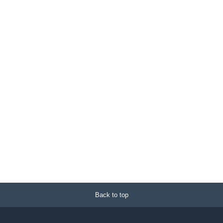
Back to top