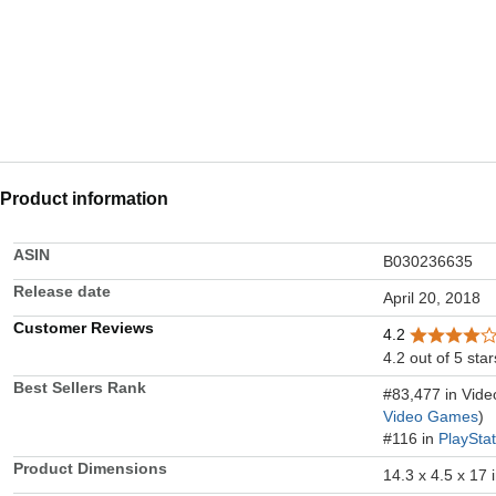
Product information
ASIN
B030236635
Release date
April 20, 2018
Customer Reviews
4.2
4.2 out of 5 star
Best Sellers Rank
#83,477 in Vid
Video Games
)
#116 in
PlaySta
Product Dimensions
14.3 x 4.5 x 17