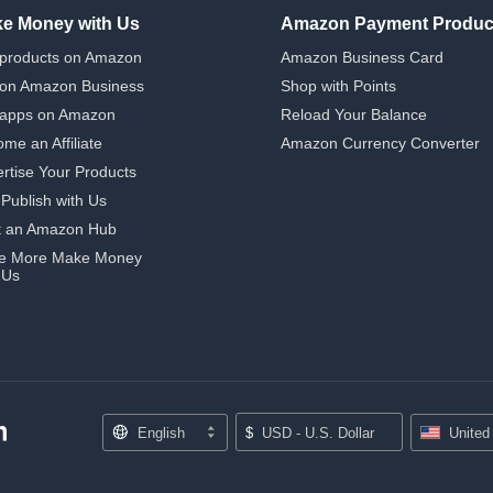
e Money with Us
Amazon Payment Produc
 products on Amazon
Amazon Business Card
 on Amazon Business
Shop with Points
 apps on Amazon
Reload Your Balance
me an Affiliate
Amazon Currency Converter
rtise Your Products
-Publish with Us
t an Amazon Hub
e More Make Money
 Us
English
$
USD - U.S. Dollar
United