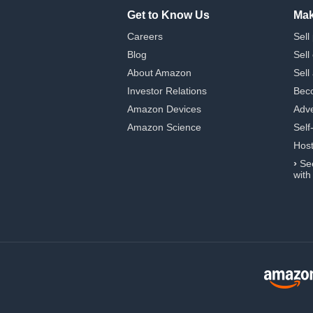
Get to Know Us
Mak
Careers
Sell
Blog
Sell
About Amazon
Sell
Investor Relations
Beco
Amazon Devices
Adve
Amazon Science
Self
Hos
›
Se
with