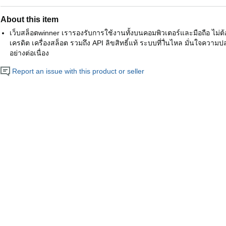
About this item
เว็บสล็อตwinner เรารองรับการใช้งานทั้งบนคอมพิวเตอร์และมือถือ ไม่ต
เครดิต เครื่องสล็อต รวมถึง API ลิขสิทธิ์แท้ ระบบที่ lื่นไหล มั่นใจคว
อย่างต่อเนื่อง
Report an issue with this product or seller