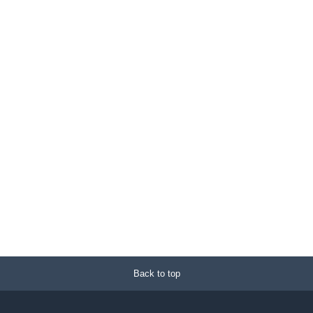
Back to top