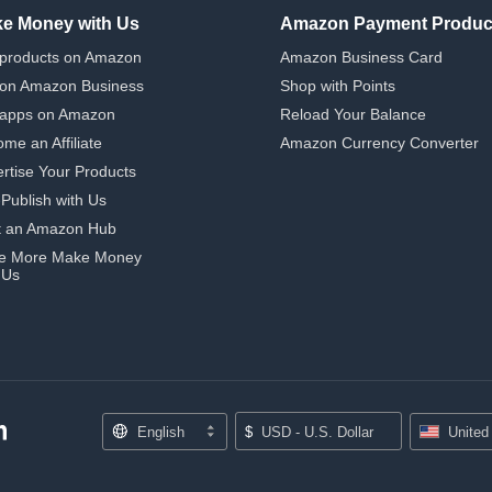
e Money with Us
Amazon Payment Produc
 products on Amazon
Amazon Business Card
 on Amazon Business
Shop with Points
 apps on Amazon
Reload Your Balance
me an Affiliate
Amazon Currency Converter
rtise Your Products
-Publish with Us
t an Amazon Hub
e More Make Money
 Us
English
$
USD - U.S. Dollar
United