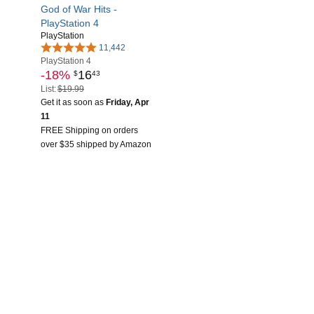
God of War Hits -
PlayStation 4
PlayStation
11,442
PlayStation 4
-18%
16
$
43
List:
$19.99
Get it as soon as
Friday, Apr
11
FREE Shipping on orders
over $35 shipped by Amazon