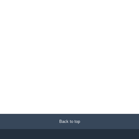
Back to top