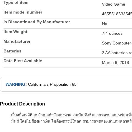
Type of item
Video Game
Item model number
465551863354
Is Discontinued By Manufacturer
No
Item Weight
7.4 ounces
Manufacturer
Sony Computer 
Batteries
2 AA batteries r
Date First Available
March 6, 2018
WARNING
:
California’s Proposition 65
Product Description
เว็บสล็อต-ดีที่สุด ถ้าคุณกำลังมองหาความบันเทิงที่หลากหลาย และพร้อมท
มันส์ โดยไม่ต้องฝากเงิน ไม่ต้องดาวน์โหลด สามารถทดลองเล่นเกมคลาสสิกอย่