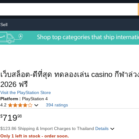
Sell
เว็บสล็อต-ดีที่สุด ทดลองเล่น casino กีฬาล่
2026 ฟรี
Visit the PlayStation Store
Platform :
PlayStation 4
4.2
394 ratings
719
$
98
$123.86 Shipping & Import Charges to Thailand
Details
Only 1 left in stock - order soon.