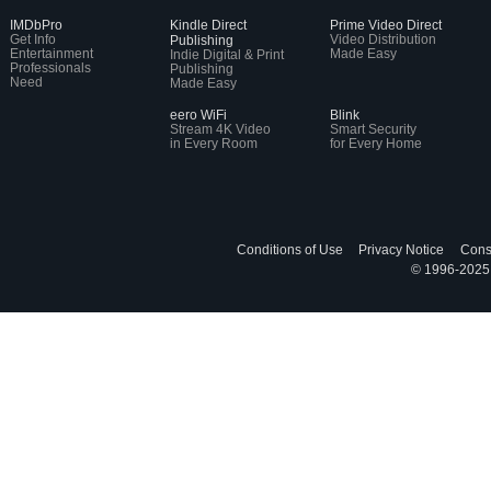
IMDbPro
Kindle Direct
Prime Video Direct
Get Info
Video Distribution
Publishing
Entertainment
Made Easy
Indie Digital & Print
Professionals
Publishing
Need
Made Easy
eero WiFi
Blink
Stream 4K Video
Smart Security
in Every Room
for Every Home
Conditions of Use
Privacy Notice
Cons
© 1996-2025, 