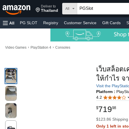
Deliver to
All
Thailand
PG SLOT
Registry
Customer Service
Gift Cards
S
All
›
›
Video Games
PlayStation 4
Consoles
เว็บสล็อตเ
ให้กำไร จ
Visit the PlayStat
Platform :
PlaySt
4.2
719
$
98
$123.86 Shipping
Only 1 left in st