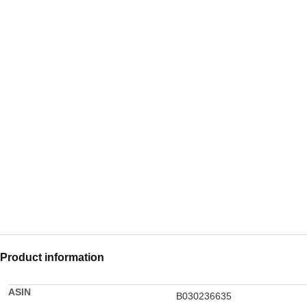
Product information
ASIN
B030236635