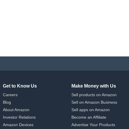
Get to Know Us
Make Money with Us
Careers
Sell products on Amazon
Blog
Sell on Amazon Business
About Amazon
Sell apps on Amazon
Investor Relations
Become an Affiliate
Amazon Devices
Advertise Your Products