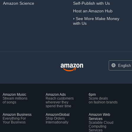
Amazon Science
Self-Publish with Us
Host an Amazon Hub
›
See More Make Money
with Us
English
Amazon Music
Amazon Ads
6pm
Stream millions
Reach customers
Score deals
of songs
wherever they
on fashion brands
spend their time
Amazon Business
AmazonGlobal
Amazon Web
Everything For
Ship Orders
Services
Your Business
Internationally
Scalable Cloud
Computing
Services