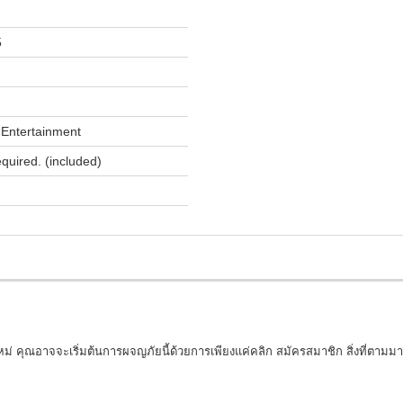
5
Entertainment
equired. (included)
ม่ คุณอาจจะเริ่มต้นการผจญภัยนี้ด้วยการเพียงแค่คลิก สมัครสมาชิก สิ่งที่ตามม