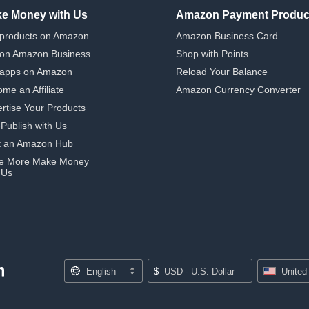
e Money with Us
Amazon Payment Produc
 products on Amazon
Amazon Business Card
 on Amazon Business
Shop with Points
 apps on Amazon
Reload Your Balance
me an Affiliate
Amazon Currency Converter
rtise Your Products
-Publish with Us
t an Amazon Hub
e More Make Money
 Us
English
$
USD - U.S. Dollar
United