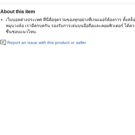
About this item
เว็บบอลต่างประเทศ ที่นี่คือจุดรวมของทุกอย่างที่เกมเมอร์ต้องการ ทั้งสล็อ
หมุนวงล้อ เรามีครบครัน รองรับการเล่นบนมือถือและคอมพิวเตอร์ ได้ควา
ชื่นชอบแนวไหน
Report an issue with this product or seller