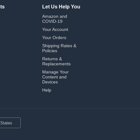
ts
Let Us Help You
Amazon and
COVID-19
Your Account
Your Orders
Shipping Rates &
Policies
Returns &
Replacements
Manage Your
Content and
Devices
Help
 States