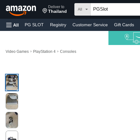
Deliver to
All
Thailand
PG SLOT
Registry
Customer Service
Gift Cards
All
›
›
Video Games
PlayStation 4
Consoles