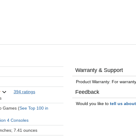
Warranty & Support
Product Warranty: For warranty
Feedback
394 ratings
s
Would you like to
tell us abou
eo Games (
See Top 100 in
tion 4 Consoles
 inches; 7.41 ounces