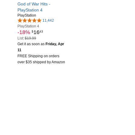
God of War Hits -
PlayStation 4
PlayStation
11,442
PlayStation 4
-18%
16
$
43
List:
$19.99
Get it as soon as
Friday, Apr
11
FREE Shipping on orders
over $35 shipped by Amazon