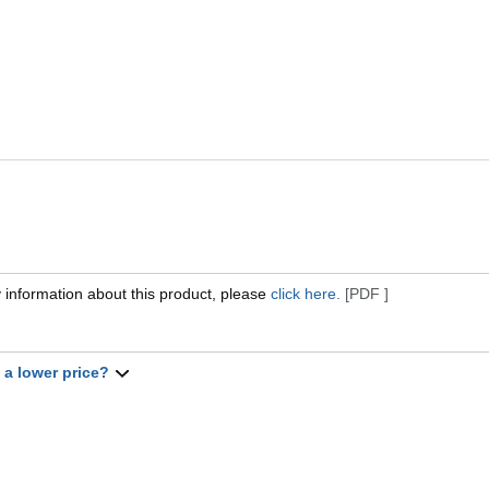
 information about this product, please
click here.
[PDF ]
t a lower price?