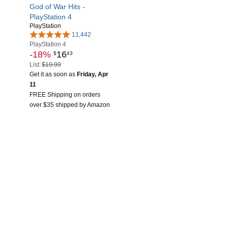
God of War Hits -
PlayStation 4
PlayStation
11,442
PlayStation 4
-18%
16
$
43
List:
$19.99
Get it as soon as
Friday, Apr
11
FREE Shipping on orders
over $35 shipped by Amazon