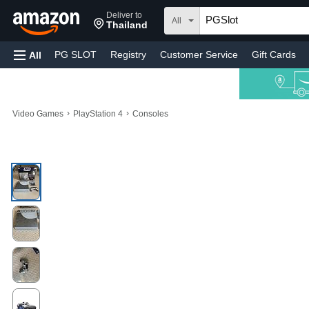
Deliver to
All
Thailand
PG SLOT
Registry
Customer Service
Gift Cards
All
›
›
Video Games
PlayStation 4
Consoles