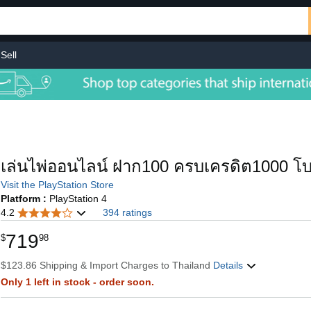
Sell
เล่นไพ่ออนไลน์ ฝาก100 ครบเครดิต1000 โบน
Visit the PlayStation Store
Platform :
PlayStation 4
4.2
394 ratings
719
$
98
$123.86 Shipping & Import Charges to Thailand
Details
Only 1 left in stock - order soon.