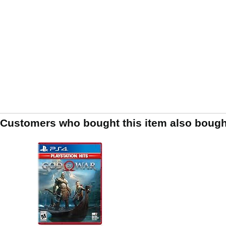
Customers who bought this item also bough