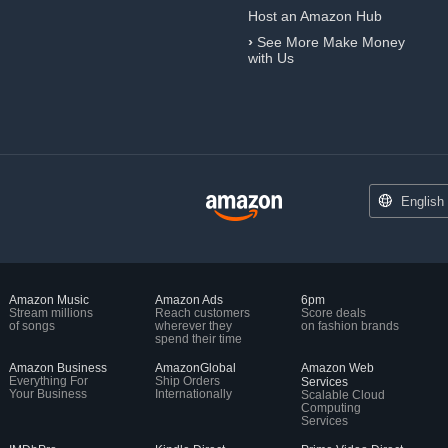
Host an Amazon Hub
›
See More Make Money
with Us
English
Amazon Music
Amazon Ads
6pm
Stream millions
Reach customers
Score deals
of songs
wherever they
on fashion brands
spend their time
Amazon Business
AmazonGlobal
Amazon Web
Everything For
Ship Orders
Services
Your Business
Internationally
Scalable Cloud
Computing
Services