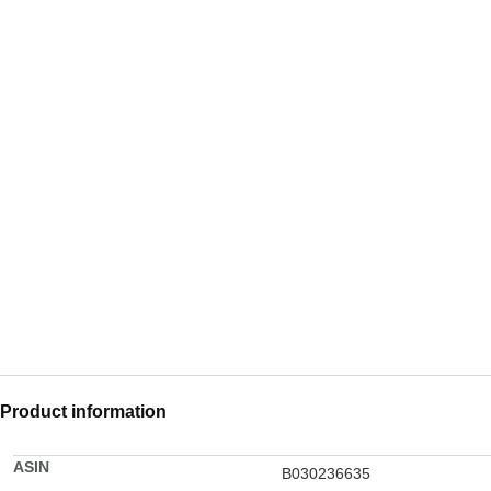
Product information
ASIN
B030236635