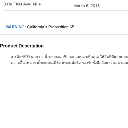
Date First Available
March 6, 2018
WARNING
:
California’s Proposition 65
Product Description
เครดิตฟรี99 นอกจากนี้ ระบบสมาชิกออกแบบมาเพื่อคุณ ให้สิทธิพิเศษแบบเต
ความลื่นไหล เราก็ขอคอนเฟิร์ม แพลตฟอร์ม รองรับทั้งมือถือและคอม แถม