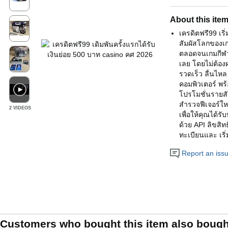
About this ite
เครดิตฟรี99 เริ
สัมผัสโลกของเก
ตลอดจนเกมกีฬา
เลย โดยไม่ต้อง
รวดเร็ว ลื่นไ
คอมพิวเตอร์ พร
โปรโมชั่นรายสั
สำรวจฟีเจอร์ให
2 VIDEOS
เพื่อให้คุณได้ร
ด้วย API ลิขสิท
ทะเบียนและ เริ่ม
Report an issue
Customers who bought this item also bough