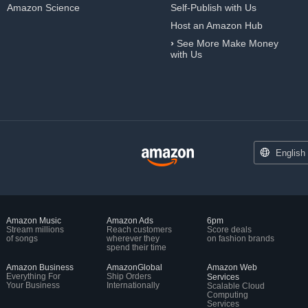
Amazon Science
Self-Publish with Us
Host an Amazon Hub
›
See More Make Money
with Us
English
Amazon Music
Amazon Ads
6pm
Stream millions
Reach customers
Score deals
of songs
wherever they
on fashion brands
spend their time
Amazon Business
AmazonGlobal
Amazon Web
Everything For
Ship Orders
Services
Your Business
Internationally
Scalable Cloud
Computing
Services