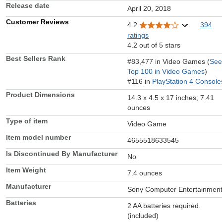
Release date
April 20, 2018
Customer Reviews
4.2
394
ratings
4.2 out of 5 stars
Best Sellers Rank
#83,477 in Video Games (
See
Top 100 in Video Games
)
#116 in
PlayStation 4 Console
Product Dimensions
14.3 x 4.5 x 17 inches; 7.41
ounces
Type of item
Video Game
Item model number
4655518633545
Is Discontinued By Manufacturer
No
Item Weight
7.4 ounces
Manufacturer
Sony Computer Entertainmen
Batteries
2 AA batteries required.
(included)