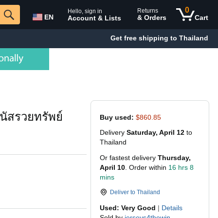
0
Returns
Hello, sign in
EN
& Orders
Cart
Account & Lists
Get free shipping to Thailand
นัสรวยทรัพย์
Buy used:
$860.85
Delivery
Saturday, April 12
to
Thailand
Or fastest delivery
Thursday,
April 10
. Order within
16 hrs 8
mins
Deliver to
Thailand
Used: Very Good
|
Details
Sold by
jerseys4thewin