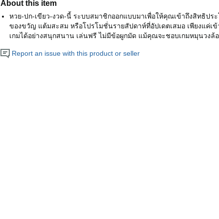
About this item
หวย-ปก-เขียว-งวด-นี้ ระบบสมาชิกออกแบบมาเพื่อให้คุณเข้าถึงสิทธิประโย
ของขวัญ แต้มสะสม หรือโปรโมชั่นรายสัปดาห์ที่อัปเดตเสมอ เพียงแค่เ
เกมได้อย่างสนุกสนาน เล่นฟรี ไม่มีข้อผูกมัด แม้คุณจะชอบเกมหมุนวงล้อ
Report an issue with this product or seller