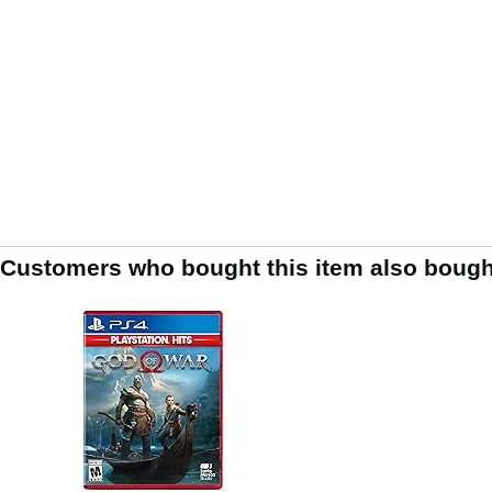
Customers who bought this item also bough