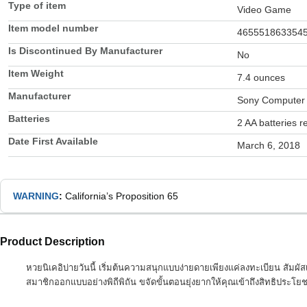
Type of item
Video Game
Item model number
465551863354
Is Discontinued By Manufacturer
No
Item Weight
7.4 ounces
Manufacturer
Sony Computer 
Batteries
2 AA batteries r
Date First Available
March 6, 2018
WARNING
:
California’s Proposition 65
Product Description
หวยนิเคอิบ่ายวันนี้ เริ่มต้นความสนุกแบบง่ายดายเพียงแค่ลงทะเบียน สัมผ
สมาชิกออกแบบอย่างพิถีพิถัน ขจัดขั้นตอนยุ่งยากให้คุณเข้าถึงสิทธิประโย