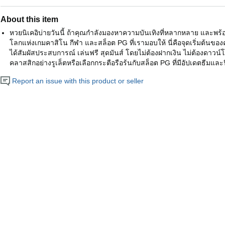
About this item
หวยนิเคอิบ่ายวันนี้ ถ้าคุณกำลังมองหาความบันเทิงที่หลากหลาย และพร
โลกแห่งเกมคาสิโน กีฬา และสล็อต PG ที่เรามอบให้ นี่คือจุดเริ่มต้นขอ
ได้สัมผัสประสบการณ์ เล่นฟรี สุดมันส์ โดยไม่ต้องฝากเงิน ไม่ต้องดา
คลาสสิกอย่างรูเล็ตหรือเลือกกระตือรือร้นกับสล็อต PG ที่มีอัปเดตธีมและฟ
Report an issue with this product or seller