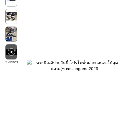
2 VIDEOS