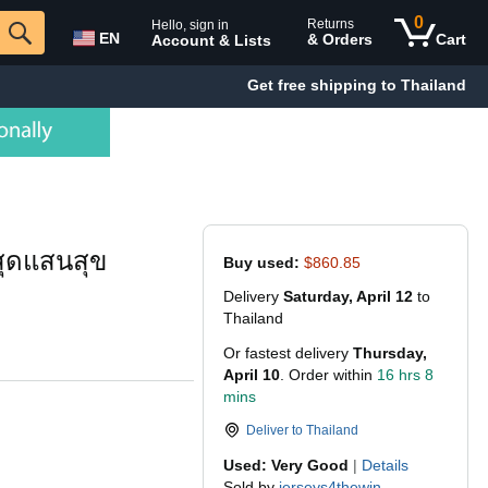
0
Returns
Hello, sign in
EN
& Orders
Cart
Account & Lists
Get free shipping to Thailand
สุดแสนสุข
Buy used:
$860.85
Delivery
Saturday, April 12
to
Thailand
Or fastest delivery
Thursday,
April 10
. Order within
16 hrs 8
mins
Deliver to
Thailand
Used: Very Good
|
Details
Sold by
jerseys4thewin