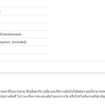
5
Entertainment
equired. (included)
ัสเกมคาสิโนมากมาย ทั้งสล็อต PG รูเล็ต และกีฬา แม้ยังไม่ได้สมัคร คุณก็สามารถ
ชน์อย่างเต็มที่ ไม่ว่าจะเป็นการสะสมแต้มไปแลกรางวัล หรือโปรโมชั่นรายสัปดาห์ส