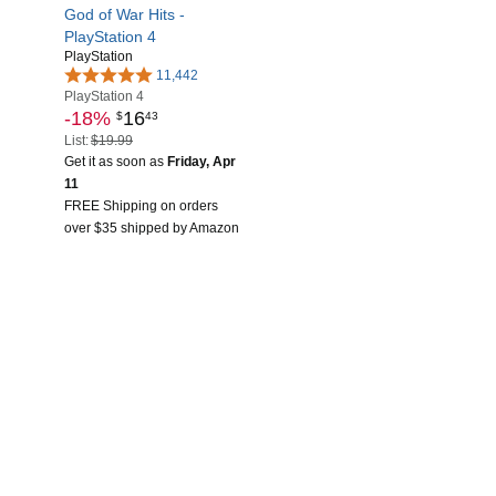
God of War Hits -
PlayStation 4
PlayStation
11,442
PlayStation 4
-18%
16
$
43
List:
$19.99
Get it as soon as
Friday, Apr
11
FREE Shipping on orders
over $35 shipped by Amazon