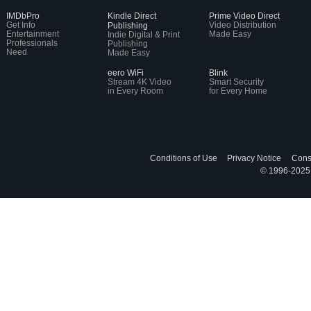
IMDbPro
Kindle Direct
Prime Video Direct
Get Info
Video Distribution
Publishing
Entertainment
Made Easy
Indie Digital & Print
Professionals
Publishing
Need
Made Easy
eero WiFi
Blink
Stream 4K Video
Smart Security
in Every Room
for Every Home
Conditions of Use
Privacy Notice
Cons
© 1996-2025, 