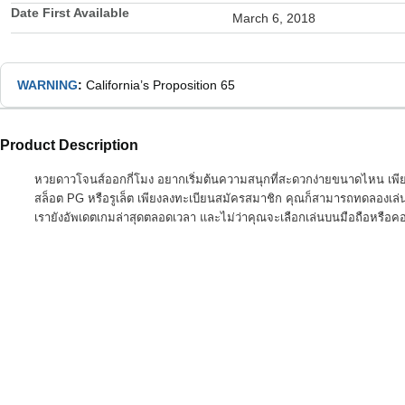
Date First Available
March 6, 2018
WARNING
:
California’s Proposition 65
Product Description
หวยดาวโจนส์ออกกี่โมง อยากเริ่มต้นความสนุกที่สะดวกง่ายขนาดไหน เพียง
สล็อต PG หรือรูเล็ต เพียงลงทะเบียนสมัครสมาชิก คุณก็สามารถทดลองเล่
เรายังอัพเดตเกมล่าสุดตลอดเวลา และไม่ว่าคุณจะเลือกเล่นบนมือถือหรือคอม