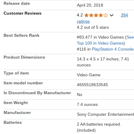
Release date
April 20, 2018
Customer Reviews
4.2
394
ratings
4.2 out of 5 stars
Best Sellers Rank
#83,477 in Video Games (
See
Top 100 in Video Games
)
#116 in
PlayStation 4 Console
Product Dimensions
14.3 x 4.5 x 17 inches; 7.41
ounces
Type of item
Video Game
Item model number
4655518633545
Is Discontinued By Manufacturer
No
Item Weight
7.4 ounces
Manufacturer
Sony Computer Entertainmen
Batteries
2 AA batteries required.
(included)