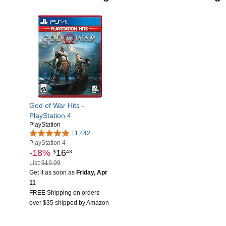
God of War Hits -
PlayStation 4
PlayStation
11,442
PlayStation 4
-18%
16
$
43
List:
$19.99
Get it as soon as
Friday, Apr
11
FREE Shipping on orders
over $35 shipped by Amazon