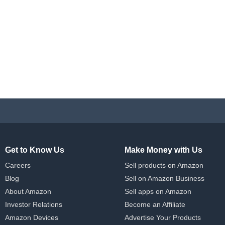
Get to Know Us
Make Money with Us
Careers
Sell products on Amazon
Blog
Sell on Amazon Business
About Amazon
Sell apps on Amazon
Investor Relations
Become an Affiliate
Amazon Devices
Advertise Your Products