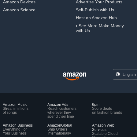
Amazon Devices
Advertise Your Products
Amazon Science
Self-Publish with Us
Host an Amazon Hub
›
See More Make Money
with Us
English
Amazon Music
Amazon Ads
6pm
Stream millions
Reach customers
Score deals
of songs
wherever they
on fashion brands
spend their time
Amazon Business
AmazonGlobal
Amazon Web
Everything For
Ship Orders
Services
Your Business
Internationally
Scalable Cloud