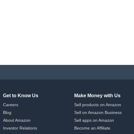
Get to Know Us
Make Money with Us
Careers
Sell products on Amazon
Blog
Sell on Amazon Business
About Amazon
Sell apps on Amazon
Investor Relations
Become an Affiliate