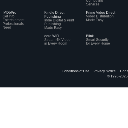
Computing
Services
IMDbPro
Kindle Direct
Prime Video Direct
Get Info
Video Distribution
Publishing
Entertainment
Made Easy
Indie Digital & Print
Professionals
Publishing
Need
Made Easy
eero WiFi
Blink
Stream 4K Video
Smart Security
in Every Room
for Every Home
Conditions of Use
Privacy Notice
Cons
© 1996-2025, 