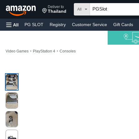
Deliver to
All
Thailand
PG SLOT
Registry
Customer Service
Gift Cards
All
›
›
Video Games
PlayStation 4
Consoles