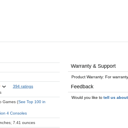
Warranty & Support
Product Warranty: For warranty
Feedback
394 ratings
s
Would you like to
tell us abou
eo Games (
See Top 100 in
tion 4 Consoles
 inches; 7.41 ounces