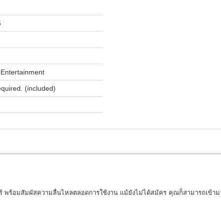
5
Entertainment
equired. (included)
ตอร์ พร้อมสัมผัสความลื่นไหลตลอดการใช้งาน แม้ยังไม่ได้สมัคร คุณก็สามารถเข