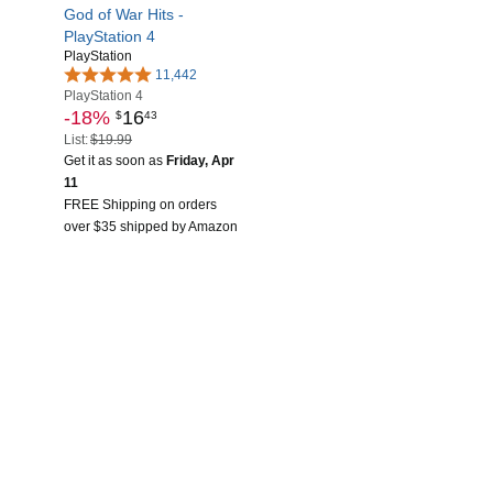
God of War Hits -
PlayStation 4
PlayStation
11,442
PlayStation 4
-18%
16
$
43
List:
$19.99
Get it as soon as
Friday, Apr
11
FREE Shipping on orders
over $35 shipped by Amazon