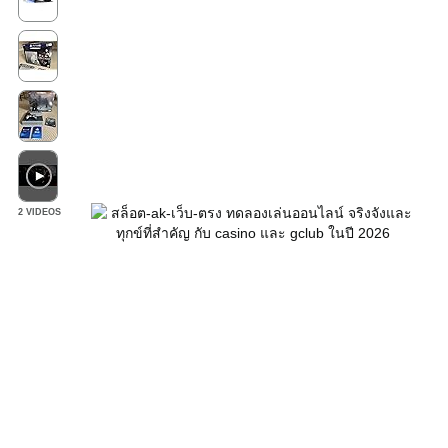
2 VIDEOS