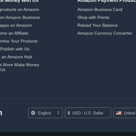
e Money with Us
Amazon Payment Produc
 products on Amazon
Amazon Business Card
 on Amazon Business
Shop with Points
 apps on Amazon
Reload Your Balance
me an Affiliate
Amazon Currency Converter
rtise Your Products
-Publish with Us
t an Amazon Hub
e More Make Money
 Us
English
$
USD - U.S. Dollar
United