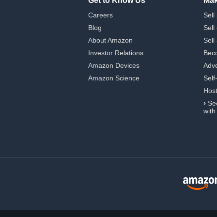
Get to Know Us
Mak
Careers
Sell
Blog
Sell
About Amazon
Sell
Investor Relations
Beco
Amazon Devices
Adve
Amazon Science
Self
Hos
›
Se
with