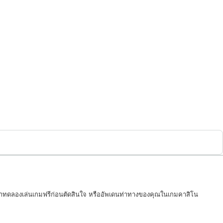
้ามาทดลองเล่นเกมฟรีก่อนตัดสินใจ หรืออัพเดนท่าทางของคุณในเกมคาสิโน