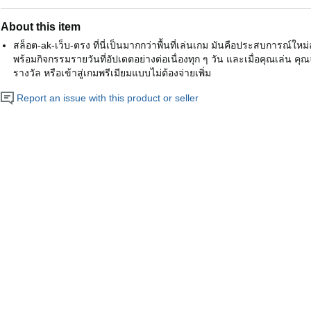
About this item
สล็อต-ak-เว็บ-ตรง ที่นี่เป็นมากกว่าพื้นที่เล่นเกม มันคือประสบการณ์ใหม่
พร้อมกิจกรรมรายวันที่อัปเดตอย่างต่อเนื่องทุก ๆ วัน และเมื่อคุณเล่น คุ
รางวัล หรือเข้าสู่เกมพรีเมียมแบบไม่ต้องจ่ายเพิ่ม
Report an issue with this product or seller