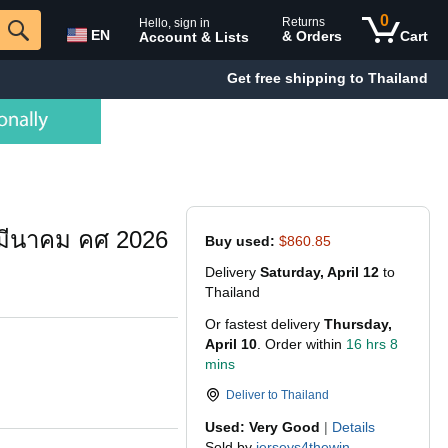
0
Returns
Hello, sign in
EN
& Orders
Cart
Account & Lists
Get free shipping to Thailand
มีนาคม คศ 2026
Buy used:
$860.85
Delivery
Saturday, April 12
to
Thailand
Or fastest delivery
Thursday,
April 10
. Order within
16 hrs 8
mins
Deliver to
Thailand
Used: Very Good
|
Details
Sold by
jerseys4thewin