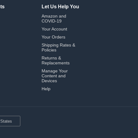
ts
Let Us Help You
Amazon and
COVID-19
Your Account
Your Orders
Shipping Rates &
Policies
Returns &
Replacements
Manage Your
Content and
Devices
Help
 States