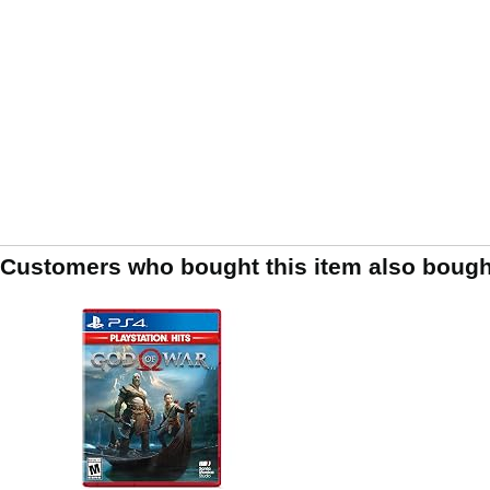
Customers who bought this item also bough