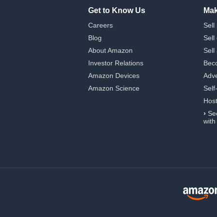
Get to Know Us
Mak
Careers
Sell
Blog
Sell
About Amazon
Sell
Investor Relations
Beco
Amazon Devices
Adve
Amazon Science
Self
Hos
›
Se
with