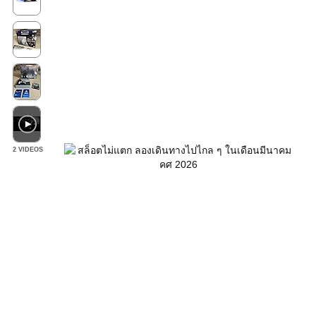
2 VIDEOS