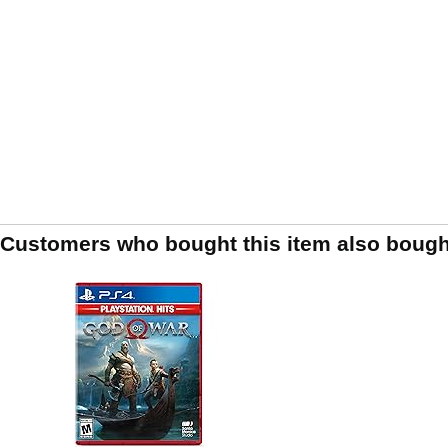
Customers who bought this item also bough