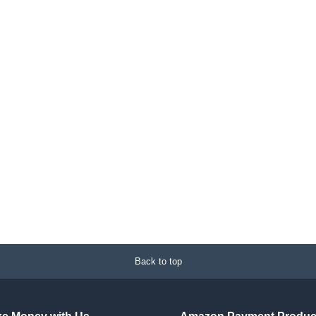
Back to top