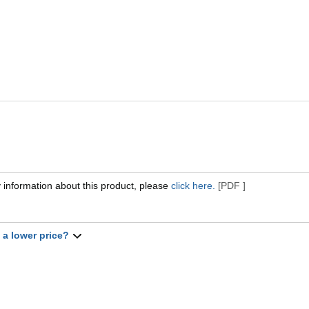
 information about this product, please
click here.
[PDF ]
t a lower price?