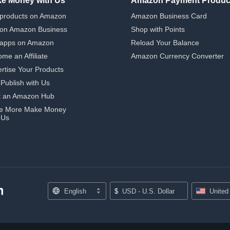
e Money with Us
Amazon Payment Produc
 products on Amazon
Amazon Business Card
 on Amazon Business
Shop with Points
 apps on Amazon
Reload Your Balance
me an Affiliate
Amazon Currency Converter
rtise Your Products
-Publish with Us
t an Amazon Hub
e More Make Money
 Us
English
$
USD - U.S. Dollar
United