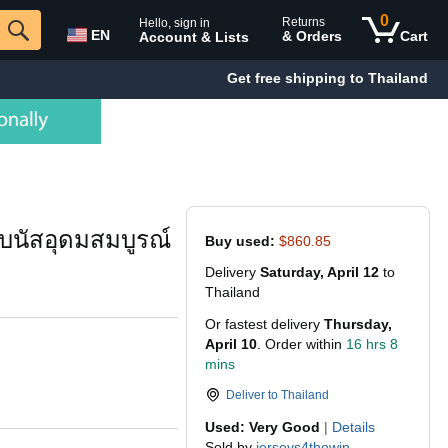
0
Returns
Hello, sign in
EN
& Orders
Cart
Account & Lists
Get free shipping to Thailand
โบนัสอุดมสมบูรณ์
Buy used:
$860.85
Delivery
Saturday, April 12
to
Thailand
Or fastest delivery
Thursday,
April 10
. Order within
16 hrs 8
mins
Deliver to
Thailand
Used: Very Good
|
Details
Sold by
jerseys4thewin