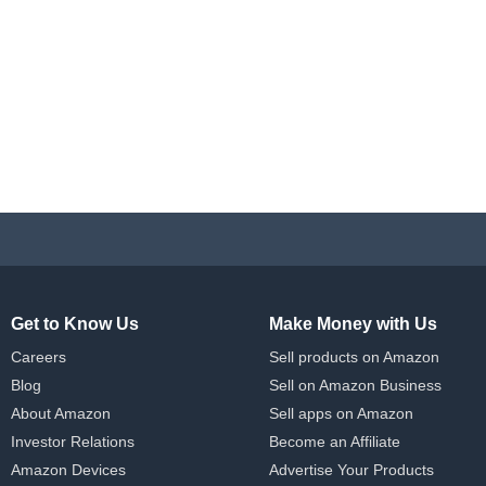
Get to Know Us
Make Money with Us
Careers
Sell products on Amazon
Blog
Sell on Amazon Business
About Amazon
Sell apps on Amazon
Investor Relations
Become an Affiliate
Amazon Devices
Advertise Your Products