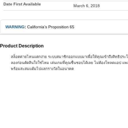
Date First Available
March 6, 2018
WARNING
:
California’s Proposition 65
Product Description
สล็อตค่ายไหนแตกง่าย ระบบสมาชิกออกแบบมาเพื่อให้คุณเข้าถึงสิทธิประโย
ลองก่อนตัดสินใจใช่ไหม เล่นเกมที่คุณชื่นชอบได้เลย ไม่ต้องโหลดแอป แ
พร้อมสะสมแต้มไปแลกรางวัลในอนาคต