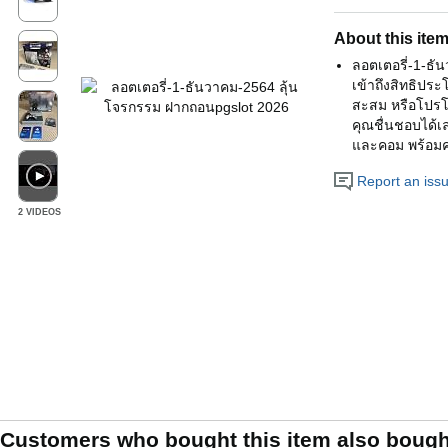
About this ite
ลอตเตอรี่-1-ธ
เข้าถึงสิทธิประ
สะสม หรือโปรโม
คุณชื่นชอบได้เ
และคอม พร้อม
Report an issue
2 VIDEOS
Customers who bought this item also bough