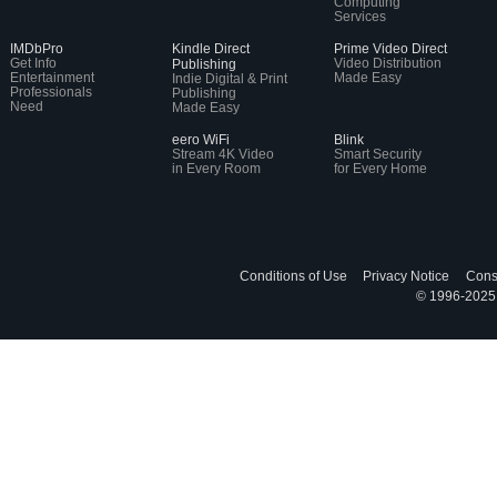
Computing
Services
IMDbPro
Kindle Direct
Prime Video Direct
Get Info
Video Distribution
Publishing
Entertainment
Made Easy
Indie Digital & Print
Professionals
Publishing
Need
Made Easy
eero WiFi
Blink
Stream 4K Video
Smart Security
in Every Room
for Every Home
Conditions of Use
Privacy Notice
Cons
© 1996-2025, 