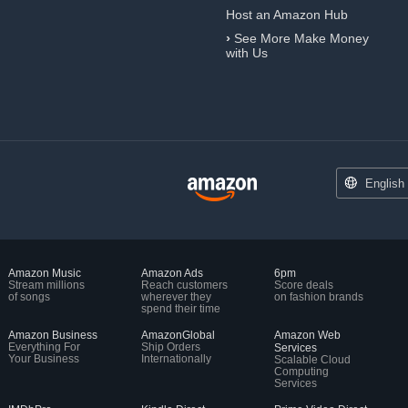
Host an Amazon Hub
›
See More Make Money
with Us
English
Amazon Music
Amazon Ads
6pm
Stream millions
Reach customers
Score deals
of songs
wherever they
on fashion brands
spend their time
Amazon Business
AmazonGlobal
Amazon Web
Everything For
Ship Orders
Services
Your Business
Internationally
Scalable Cloud
Computing
Services