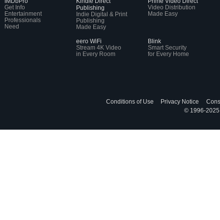
IMDbPro
Kindle Direct
Prime Video Direct
Get Info
Video Distribution
Publishing
Entertainment
Made Easy
Indie Digital & Print
Professionals
Publishing
Need
Made Easy
eero WiFi
Blink
Stream 4K Video
Smart Security
in Every Room
for Every Home
Conditions of Use
Privacy Notice
Cons
© 1996-2025, 