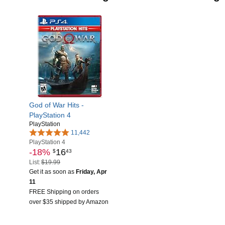
God of War Hits -
PlayStation 4
PlayStation
11,442
PlayStation 4
-18%
16
$
43
List:
$19.99
Get it as soon as
Friday, Apr
11
FREE Shipping on orders
over $35 shipped by Amazon