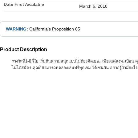
Date First Available
March 6, 2018
WARNING
:
California’s Proposition 65
Product Description
รางวัลที่1-มีกี่ใบ เริ่มต้นความสนุกแบบไม่ต้องคิดเยอะ เพียงแค่ลงทะเบียน
ไม่ได้สมัคร คุณก็สามารถทดลองเล่นฟรีทุกเกม ได้เช่นกัน อยากรู้ว่ามีอะไ