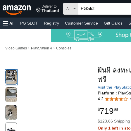
Deliver to
All
Thailand
PG SLOT
Registry
Customer Service
Gift Cards
S
All
›
›
Video Games
PlayStation 4
Consoles
ฝันผี ลงทะเ
ฟรี
Visit the PlayStat
Platform :
PlaySt
4.2
719
$
98
$123.86 Shipping
Only 1 left in st