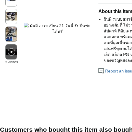
About this ite
ฝันผี ระบบสมาช
อย่างเต็มที่ ไ
สัปดาห์ ที่อัปเ
และคอม พร้อมค
เกมที่คุณชื่นช
เล่นฟรีทุกเกมได้
เล็ต สล็อต PG ห
ของขวัญหลังลง
2 VIDEOS
Report an issue
Customers who bought this item also bough