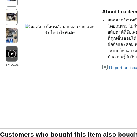
About this ite
ผลสลากย้อนหลั
โดยเฉพาะ ไม่ว
ยสัปดาห์ที่อัป
ที่คุณชื่นชอบไ
มือถือและคอม พ
ระบบ ก็สามารถท
ทำความรู้จักกับเ
2 VIDEOS
Report an issue
Customers who bought this item also bough