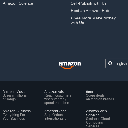
Amazon Science
Self-Publish with Us
Host an Amazon Hub
›
See More Make Money
with Us
English
Amazon Music
Amazon Ads
6pm
Stream millions
Reach customers
Score deals
of songs
wherever they
on fashion brands
spend their time
Amazon Business
AmazonGlobal
Amazon Web
Everything For
Ship Orders
Services
Your Business
Internationally
Scalable Cloud
Computing
Services