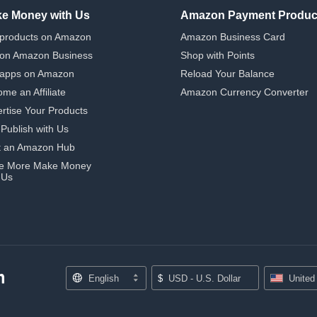
e Money with Us
Amazon Payment Produc
 products on Amazon
Amazon Business Card
 on Amazon Business
Shop with Points
 apps on Amazon
Reload Your Balance
me an Affiliate
Amazon Currency Converter
rtise Your Products
-Publish with Us
t an Amazon Hub
e More Make Money
 Us
English
$
USD - U.S. Dollar
United