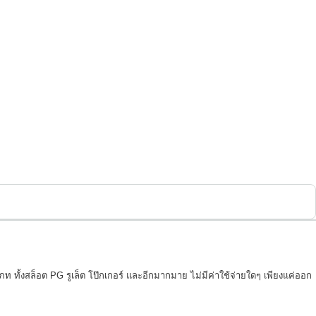
ั้งสล็อต PG รูเล็ต โป๊กเกอร์ และอีกมากมาย ไม่มีค่าใช้จ่ายใดๆ เพียงแค่ออก