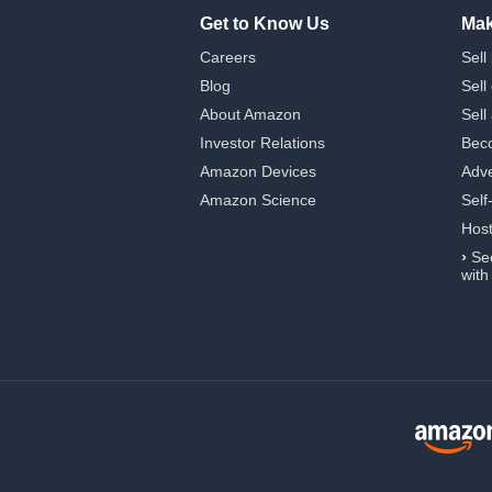
Get to Know Us
Mak
Careers
Sell
Blog
Sell
About Amazon
Sell
Investor Relations
Beco
Amazon Devices
Adve
Amazon Science
Self
Hos
›
Se
with