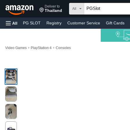
Deliver to
All
Thailand
PG SLOT
Registry
Customer Service
Gift Cards
All
›
›
Video Games
PlayStation 4
Consoles