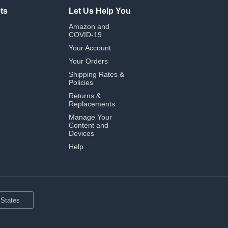
ts
Let Us Help You
Amazon and
COVID-19
Your Account
Your Orders
Shipping Rates &
Policies
Returns &
Replacements
Manage Your
Content and
Devices
Help
 States