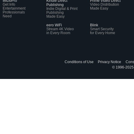
IMDbPro
Kindle Direct
Prime Video Direct
Get Info
Video Distribution
Publishing
Entertainment
Made Easy
Indie Digital & Print
Professionals
Publishing
Need
Made Easy
eero WiFi
Blink
Stream 4K Video
Smart Security
in Every Room
for Every Home
Conditions of Use
Privacy Notice
Cons
© 1996-2025, 