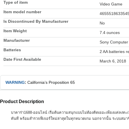
Type of item
Video Game
Item model number
465551863354
Is Discontinued By Manufacturer
No
Item Weight
7.4 ounces
Manufacturer
Sony Computer 
Batteries
2 AA batteries r
Date First Available
March 6, 2018
WARNING
:
California’s Proposition 65
Product Description
บาคาร่า1688-ออนไลน์ เริ่มต้นความสนุกแบบไม่ต้องคิดเยอะเพียงแค่ลงทะเบ
ทันที พร้อมสำรวจฟีเจอร์ใหม่ล่าสุดในทุกหมวดเกม นอกจากนั้น ระบบสมาชิกท