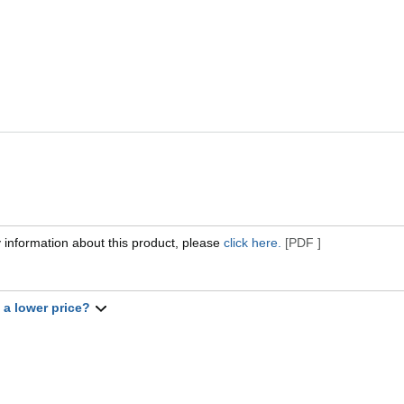
 information about this product, please
click here.
[PDF ]
t a lower price?