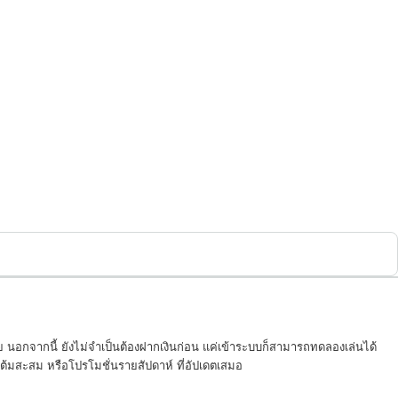
ย นอกจากนี้ ยังไม่จำเป็นต้องฝากเงินก่อน แค่เข้าระบบก็สามารถทดลองเล่นได้
แต้มสะสม หรือโปรโมชั่นรายสัปดาห์ ที่อัปเดตเสมอ