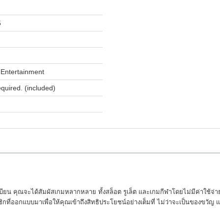
5
Entertainment
equired. (included)
ียน คุณจะได้สัมผัสเกมหลากหลาย ทั้งสล็อต รูเล็ต และเกมกีฬาโดยไม่มีค่าใช้จ่า
ี่ออกแบบมาเพื่อให้คุณเข้าถึงสิทธิประโยชน์อย่างเต็มที่ ไม่ว่าจะเป็นของขวัญ 