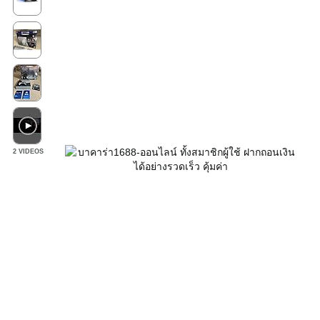
2 VIDEOS