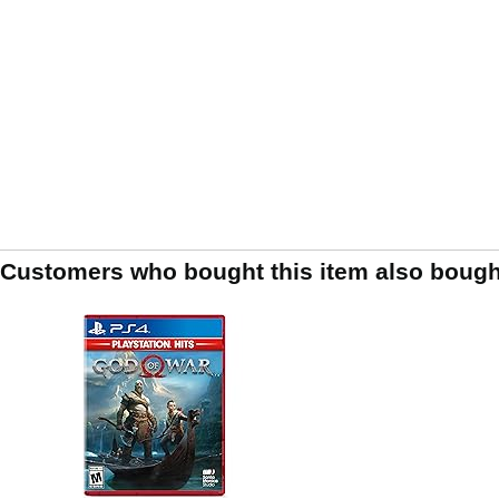
Customers who bought this item also bough