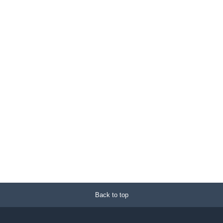
Back to top