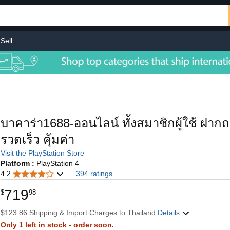
Sell
บาคาร่า1688-ออนไลน์ ทั้งสมาชิกผู้ใช้ ฝากถ
รวดเร็ว คุ้มค่า
Visit the PlayStation Store
Platform :
PlayStation 4
4.2
394 ratings
719
$
98
$123.86 Shipping & Import Charges to Thailand
Details
Only 1 left in stock - order soon.