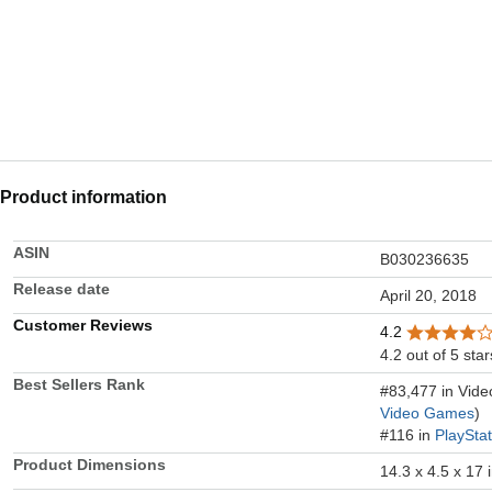
Product information
ASIN
B030236635
Release date
April 20, 2018
Customer Reviews
4.2
4.2 out of 5 star
Best Sellers Rank
#83,477 in Vid
Video Games
)
#116 in
PlaySta
Product Dimensions
14.3 x 4.5 x 17