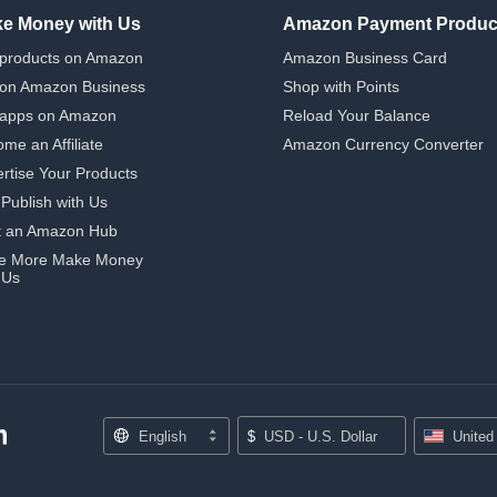
e Money with Us
Amazon Payment Produc
 products on Amazon
Amazon Business Card
 on Amazon Business
Shop with Points
 apps on Amazon
Reload Your Balance
me an Affiliate
Amazon Currency Converter
rtise Your Products
-Publish with Us
t an Amazon Hub
e More Make Money
 Us
English
$
USD - U.S. Dollar
United