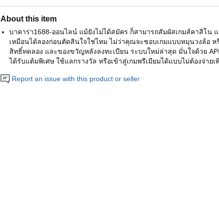
About this item
บาคาร่า1688-ออนไลน์ แม้ยังไม่ได้สมัคร ก็สามารถสัมผัสเกมส์คาสิโน และกี
เหมือนได้ลองก่อนตัดสินใจใช่ไหม ไม่ว่าคุณจะชอบเกมแบบหมุนวงล้อ หรือส
สิทธิ์ทดลอง และของขวัญหลังลงทะเบียน ระบบใหม่ล่าสุด มั่นใจด้วย API ลิข
ได้รับแต้มพิเศษ ใช้แลกรางวัล หรือเข้าสู่เกมพรีเมียมได้แบบไม่ต้องจ่ายเพิ
Report an issue with this product or seller