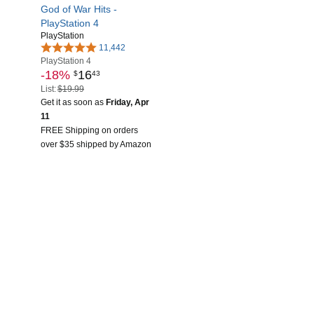
God of War Hits -
PlayStation 4
PlayStation
11,442
PlayStation 4
-18%
16
$
43
List:
$19.99
Get it as soon as
Friday, Apr
11
FREE Shipping on orders
over $35 shipped by Amazon