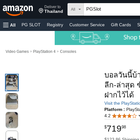
Deliver to
All
Thailand
PG SLOT
Registry
Customer Service
Gift Cards
S
All
›
›
Video Games
PlayStation 4
Consoles
บอลวันนี้บ
ลีก-ล่าสุด 
ฝากไว้ได้
Visit the PlayStat
Platform :
PlaySt
4.2
719
$
98
$123.86 Shipping