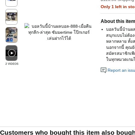
Only 1 left in st
About this ite
บอลวันนี้บ้านผล
สนุกแบบไม่ต้อง
หลากหลาย ทั้งสล
นอกจากนี้ คุณยั
สมัครสมาชิกเพี
ในทุกหมวดเกมได
2 VIDEOS
Report an issue
Customers who bought this item also bough