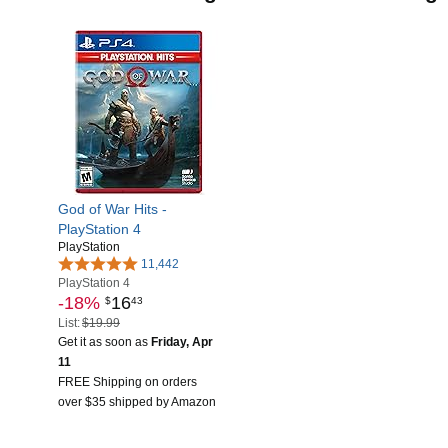
God of War Hits -
PlayStation 4
PlayStation
11,442
PlayStation 4
-18%
16
$
43
List:
$19.99
Get it as soon as
Friday, Apr
11
FREE Shipping on orders
over $35 shipped by Amazon