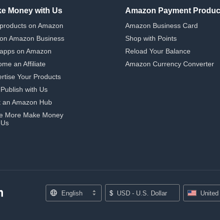
e Money with Us
Amazon Payment Produc
 products on Amazon
Amazon Business Card
 on Amazon Business
Shop with Points
 apps on Amazon
Reload Your Balance
me an Affiliate
Amazon Currency Converter
rtise Your Products
-Publish with Us
t an Amazon Hub
e More Make Money
 Us
English
$
USD - U.S. Dollar
United