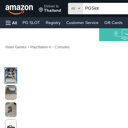
Deliver to
All
Thailand
PG SLOT
Registry
Customer Service
Gift Cards
All
›
›
Video Games
PlayStation 4
Consoles