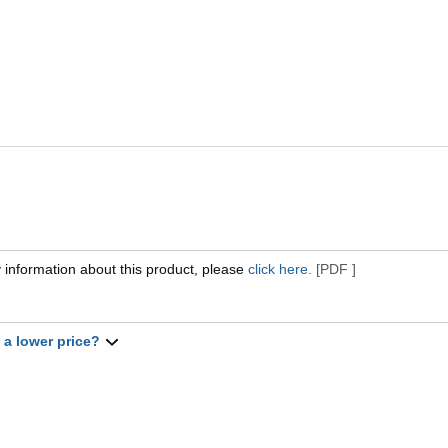
 information about this product, please
click here.
[PDF ]
t a lower price?