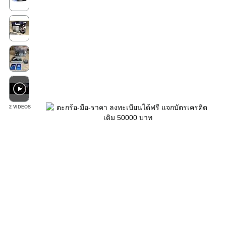
2 VIDEOS