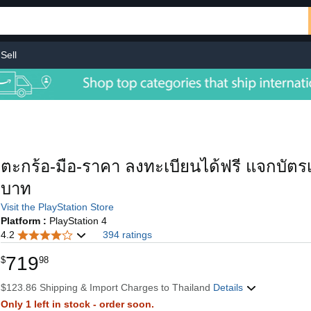
Sell
ตะกร้อ-มือ-ราคา ลงทะเบียนได้ฟรี แจกบัตร
บาท
Visit the PlayStation Store
Platform :
PlayStation 4
4.2
394 ratings
719
$
98
$123.86 Shipping & Import Charges to Thailand
Details
Only 1 left in stock - order soon.