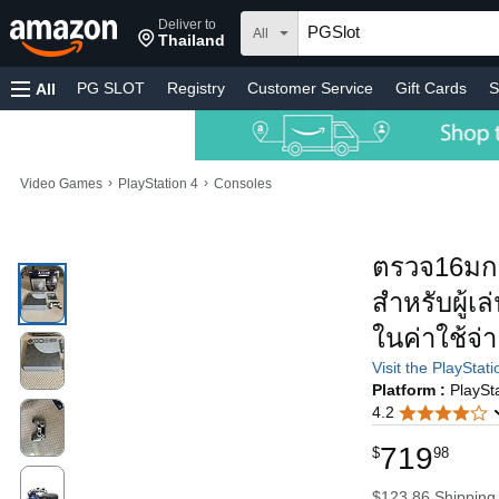
Deliver to
All
Thailand
PG SLOT
Registry
Customer Service
Gift Cards
S
All
›
›
Video Games
PlayStation 4
Consoles
ตรวจ16มกร
สำหรับผู้เล
ในค่าใช้จ่
Visit the PlayStat
Platform :
PlaySt
4.2
719
$
98
$123.86 Shipping