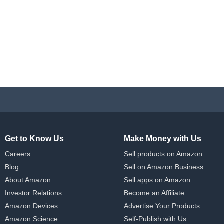
Get to Know Us
Make Money with Us
Careers
Sell products on Amazon
Blog
Sell on Amazon Business
About Amazon
Sell apps on Amazon
Investor Relations
Become an Affiliate
Amazon Devices
Advertise Your Products
Amazon Science
Self-Publish with Us