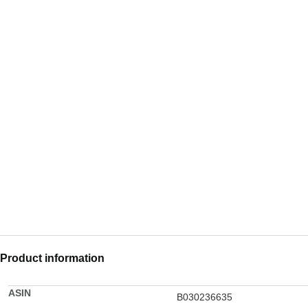
Product information
ASIN
B030236635