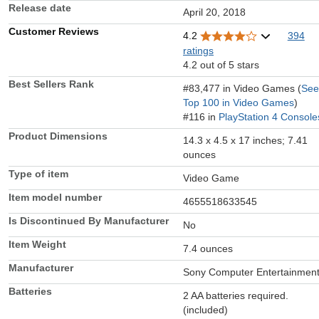
Release date
April 20, 2018
Customer Reviews
4.2
394
ratings
4.2 out of 5 stars
Best Sellers Rank
#83,477 in Video Games (
See
Top 100 in Video Games
)
#116 in
PlayStation 4 Console
Product Dimensions
14.3 x 4.5 x 17 inches; 7.41
ounces
Type of item
Video Game
Item model number
4655518633545
Is Discontinued By Manufacturer
No
Item Weight
7.4 ounces
Manufacturer
Sony Computer Entertainmen
Batteries
2 AA batteries required.
(included)