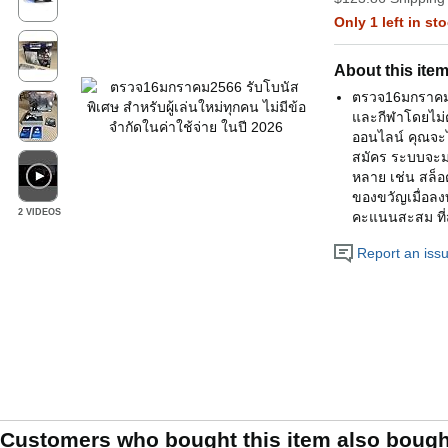
Only 1 left in st
About this ite
ตรวจ16มกราคม
และกีฬาโดยไม่
ออนไลน์ คุณจะได
สมัคร ระบบจะม
หลาย เช่น สล็อ
ของขวัญเมื่อลง
2 VIDEOS
คะแนนสะสม ที่
Report an issue
Customers who bought this item also bough