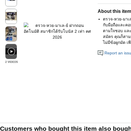
About this ite
ตรวจ-หวย-มาเล-
กับมือถือและคอม
ตามใจชอบ และส
สมัคร คุณก็สามา
ไม่มีข้อผูกมัด เ
Report an issue
2 VIDEOS
Customers who bought this item also bough