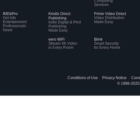
Computing
Services
IMDbPro
Kindle Direct
Prime Video Direct
Get Info
Video Distribution
Publishing
Entertainment
Made Easy
Indie Digital & Print
Professionals
Publishing
Need
Made Easy
eero WiFi
Blink
Stream 4K Video
Smart Security
in Every Room
for Every Home
Conditions of Use
Privacy Notice
Cons
© 1996-2025, 