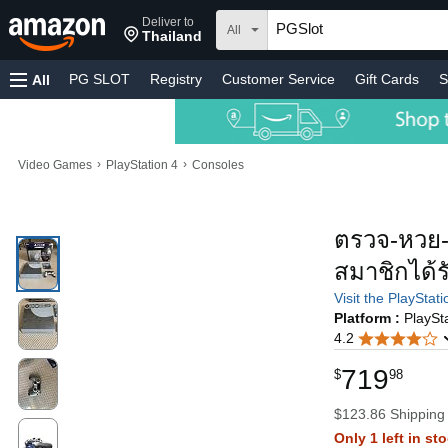
Deliver to
All
Thailand
PG SLOT
Registry
Customer Service
Gift Cards
S
All
›
›
Video Games
PlayStation 4
Consoles
ตรวจ-หวย-
สมาชิกได้ร
Visit the PlayStat
Platform :
PlaySt
4.2
719
$
98
$123.86 Shipping
Only 1 left in st