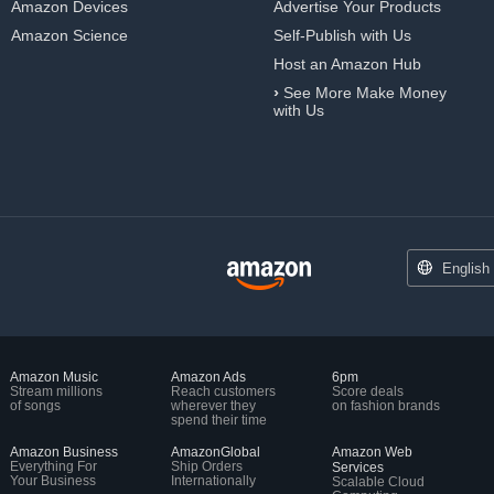
Amazon Devices
Advertise Your Products
Amazon Science
Self-Publish with Us
Host an Amazon Hub
›
See More Make Money
with Us
English
Amazon Music
Amazon Ads
6pm
Stream millions
Reach customers
Score deals
of songs
wherever they
on fashion brands
spend their time
Amazon Business
AmazonGlobal
Amazon Web
Everything For
Ship Orders
Services
Your Business
Internationally
Scalable Cloud