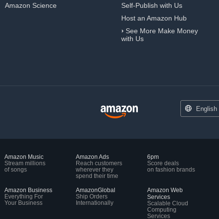
Amazon Science
Self-Publish with Us
Host an Amazon Hub
›
See More Make Money
with Us
English
Amazon Music
Amazon Ads
6pm
Stream millions
Reach customers
Score deals
of songs
wherever they
on fashion brands
spend their time
Amazon Business
AmazonGlobal
Amazon Web
Everything For
Ship Orders
Services
Your Business
Internationally
Scalable Cloud
Computing
Services