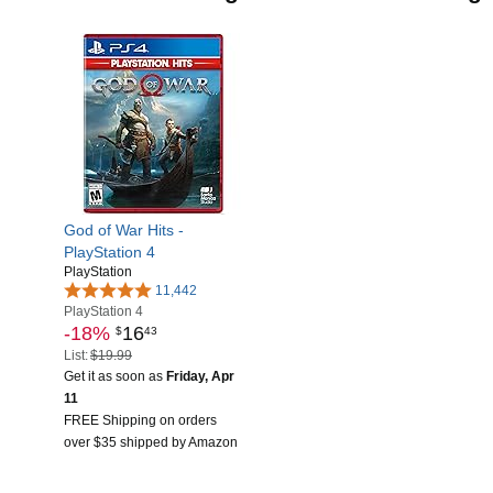
God of War Hits -
PlayStation 4
PlayStation
11,442
PlayStation 4
-18%
16
$
43
List:
$19.99
Get it as soon as
Friday, Apr
11
FREE Shipping on orders
over $35 shipped by Amazon